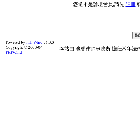
您還不是論壇會員,請先
註冊
Powered by
PHPWind
v1.3.6
Copyright © 2003-04
本站由
瀛睿律師事務所
擔任常年法律
PHPWind