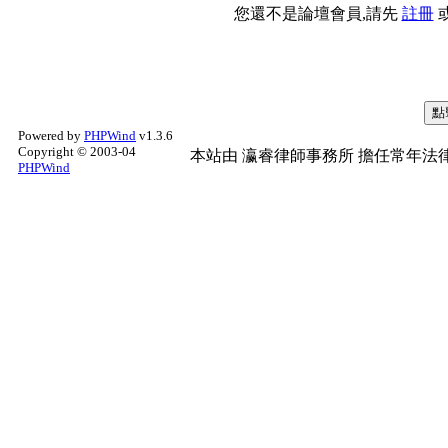
您還不是論壇會員,請先
註冊
Powered by
PHPWind
v1.3.6
Copyright © 2003-04
本站由
瀛睿律師事務所
擔任常年法律
PHPWind