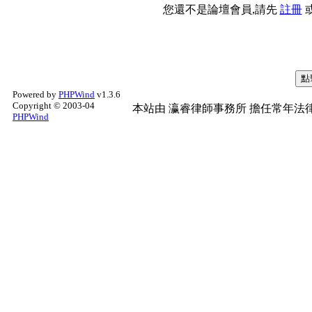
您還不是論壇會員,請先
註冊
Powered by
PHPWind
v1.3.6
Copyright © 2003-04
本站由
瀛睿律師事務所
擔任常年法律
PHPWind