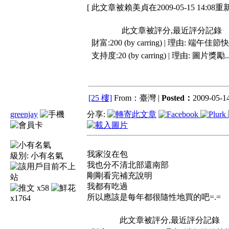
[ 此文章被賴美貞在2009-05-15 14:08重
此文章被評分,最近評分記錄
財富:200 (by carring) | 理由:
端午佳節快樂.
支持度:20 (by carring) | 理由:
圖片獎勵...
[25 樓]
From：臺灣 |
Posted：
2009-05-14
greenjay
分享:
我家沒在包
級別:
小有名氣
我也分不清北部還南部
剛剛看完補充說明
我都有吃過
x58
所以應該是每年都很隨性地買的吧=.=
x1764
此文章被評分,最近評分記錄