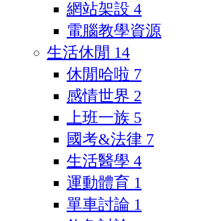
網站架設
4
電腦教學資源
生活休閒
14
休閒哈啦
7
感情世界
2
上班一族
5
國考&法律
7
生活醫學
4
運動體育
1
單車討論
1