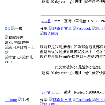
財富:20 (by carring) | 理由:
端午佳節快樂.
[26 樓]
From：臺灣中華電信HINET |
Po
DG
分享:
級別:
初露鋒芒
以前都是我阿嬤端午節前都會包北部粽
但是自從我阿嬤過世後就沒吃手工包的了
現在都是買外面的~口感就不怎麼好吃了~
x0
x167
此文章被評分,最近評分記錄
財富:20 (by carring) | 理由:
端午佳節快樂.
[27 樓]
From：歐洲 |
Posted：
2009-05-14
timkung
分享: