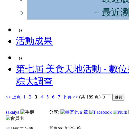
－最近
»
活動成果
»
第七屆 美食天地活動 - 數位男
粽大調查
<<
上頁
1
2
3
4
5
6
7
下頁
>>
(共 189 頁)
sakaiya
分享:
我喜歡吃北部粽,