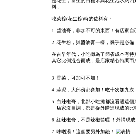
是花生，當生的白糯米與花生泡水約四
料，
吃菜粽(花生粽)時的佐料有：
1 醬油膏，非加不可的東西！有店家
2 花生粉，與醬油膏一樣，幾乎是必備
在古早年代，小吃攤為了節省成本有特
其它比例混合而成，是店家精心特調而
3 香菜，可加可不加！
4 蒜泥，大部份都會加！吃十次加九次
5 白辣椒膏，北部小吃攤都沒看過這
店家沒自調，都是從外購進現成的比
6 紅辣椒膏，不是辣椒醬喔 ！外購現
7 味噌湯！這個要另外加錢！