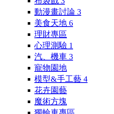
布袋戲
3
動漫畫討論
3
美食天地
6
理財專區
心理測驗
1
汽、機車
3
寵物園地
模型&手工藝
4
花卉園藝
魔術方塊
獨輪車專區