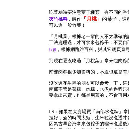
吃菜粽時要注意葉子種類，有不同的香
「月桃」
的葉子
夾竹桃科
，叫作
，這
可以選一般竹葉！
「月桃葉」根據老一輩的人不太準確的
工法處理過，才可拿來包粽子，不要自
，根據網路維百科，與其它網頁查
很像
到現在還沒吃過「月桃葉」拿來包肉粽
南部肉粽很少加醬料的，不過也還是有
沒吃過花生粽的朋友可以參考一下，這
南部不管是菜粽、肉粽，水煮的過程只
要拿出來賣，也都是用蒸的，不會再用
PS：如果在大賣場買「南部水煮粽」
捏好，煮的時間太短，生米粒沒煮透才
因為古早台灣拿來包粽子的糯米煮過後