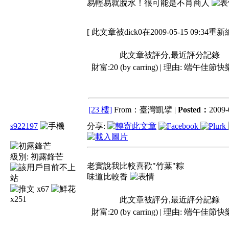
易輕易就脫水！很可能是不肖商人
[ 此文章被dick0在2009-05-15 09:34重新
此文章被評分,最近評分記錄
財富:20 (by carring) | 理由:
端午佳節快樂.
[23 樓]
From：臺灣凱擘 |
Posted：
2009-
s922197
分享:
級別:
初露鋒芒
老實說我比較喜歡"竹葉"粽
味道比較香
x67
x251
此文章被評分,最近評分記錄
財富:20 (by carring) | 理由:
端午佳節快樂.