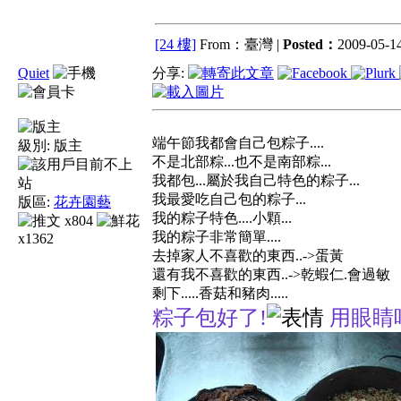
[24 樓]
From：臺灣 |
Posted：
2009-05-14
Quiet
分享:
端午節我都會自己包粽子....
級別:
版主
不是北部粽...也不是南部粽...
我都包...屬於我自己特色的粽子...
我最愛吃自己包的粽子...
版區:
花卉園藝
我的粽子特色....小顆...
x804
我的粽子非常簡單....
x1362
去掉家人不喜歡的東西..->蛋黃
還有我不喜歡的東西..->乾蝦仁.會過敏
剩下.....香菇和豬肉.....
粽子包好了!
用眼睛吃