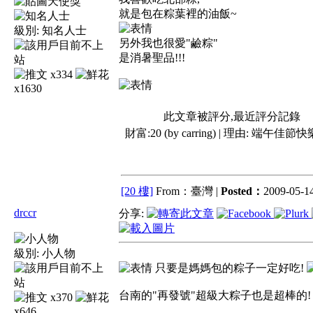
就是包在粽葉裡的油飯~
級別:
知名人士
另外我也很愛"鹼粽"
是消暑聖品!!!
x334
x1630
此文章被評分,最近評分記錄
財富:20 (by carring) | 理由:
端午佳節快樂.
[20 樓]
From：臺灣 |
Posted：
2009-05-14
drccr
分享:
級別:
小人物
只要是媽媽包的粽子一定好吃!
台南的"再發號"超級大粽子也是超棒的
x370
x646