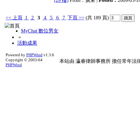
[29 樓]
From：廣東 |
Posted：
2009-05-14
<<
上頁
1
2
3
4
5
6
7
下頁
>>
(共 189 頁)
MyChat 數位男女
»
活動成果
Powered by
PHPWind
v1.3.6
Copyright © 2003-04
本站由
瀛睿律師事務所
擔任常年法律
PHPWind