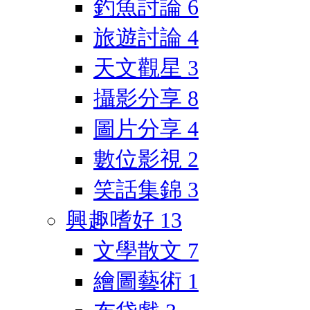
釣魚討論
6
旅遊討論
4
天文觀星
3
攝影分享
8
圖片分享
4
數位影視
2
笑話集錦
3
興趣嗜好
13
文學散文
7
繪圖藝術
1