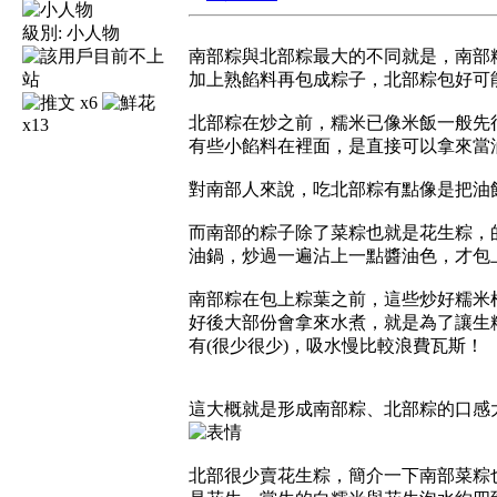
級別:
小人物
南部粽與北部粽最大的不同就是，南部
加上熟餡料再包成粽子，北部粽包好可
x6
北部粽在炒之前，糯米已像米飯一般先
x13
有些小餡料在裡面，是直接可以拿來當
對南部人來說，吃北部粽有點像是把油
而南部的粽子除了菜粽也就是花生粽，
油鍋，炒過一遍沾上一點醬油色，才包
南部粽在包上粽葉之前，這些炒好糯米
好後大部份會拿來水煮，就是為了讓生
有(很少很少)，吸水慢比較浪費瓦斯！
這大概就是形成南部粽、北部粽的口感
北部很少賣花生粽，簡介一下南部菜粽