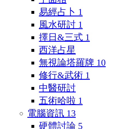
易經占卜
1
風水研討
1
擇日&三式
1
西洋占星
無視論塔羅牌
10
修行&武術
1
中醫研討
五術哈啦
1
電腦資訊
13
硬體討論
5