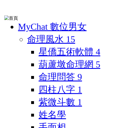
MyChat 數位男女
命理風水
15
星僑五術軟體
4
葫蘆墩命理網
5
命理問答
9
四柱八字
1
紫微斗數
1
姓名學
手面相