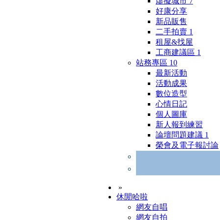
虛擬城市
7
好康分享
新品販售
二手拍賣
1
租屋&找屋
工商建議區
1
站務專區
10
最新活動
活動成果
數位造型
心情日記
個人圖庫
新人報到練習
論壇問題建議
1
榮會及電子報討論
»
休閒哈啦
網友自唱
網友自拍