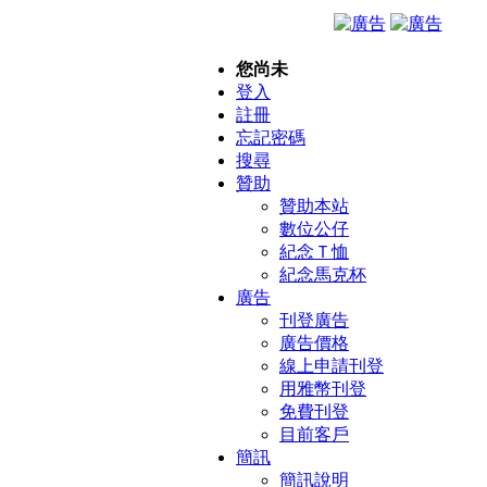
您尚未
登入
註冊
忘記密碼
搜尋
贊助
贊助本站
數位公仔
紀念Ｔ恤
紀念馬克杯
廣告
刊登廣告
廣告價格
線上申請刊登
用雅幣刊登
免費刊登
目前客戶
簡訊
簡訊說明