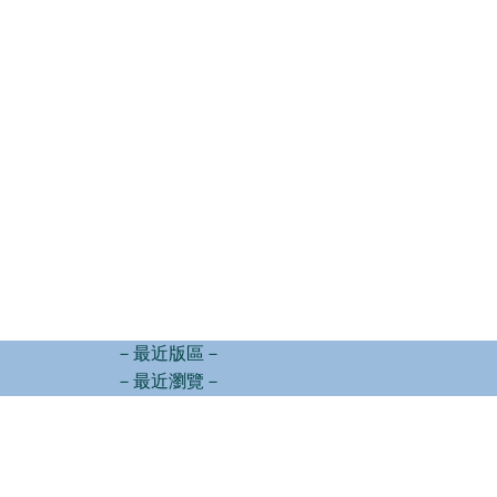
－最近版區－
－最近瀏覽－