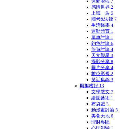
休閒哈啦
7
感情世界
2
上班一族
5
國考&法律
7
生活醫學
4
運動體育
1
單車討論
1
釣魚討論
6
旅遊討論
4
天文觀星
3
攝影分享
8
圖片分享
4
數位影視
2
笑話集錦
3
興趣嗜好
13
文學散文
7
繪圖藝術
1
布袋戲
3
動漫畫討論
3
美食天地
6
理財專區
心理測驗
1