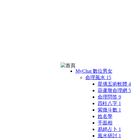
MyChat 數位男女
命理風水
15
星僑五術軟體
4
葫蘆墩命理網
5
命理問答
9
四柱八字
1
紫微斗數
1
姓名學
手面相
易經占卜
1
風水研討
1