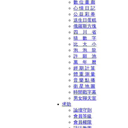
數 位 畫 廊
心 情 日 記
公 益 彩 券
送生日蛋糕
俄羅斯方塊
四 川 省
猜 數 字
比 大 小
泡 泡 龍
許 願 池
萬 年 曆
經 期 計 算
體 重 測 量
音 樂 點 播
衛 星 地 圖
時間戳字幕
男女聊天室
求助
論壇守則
會員等級
會員權限