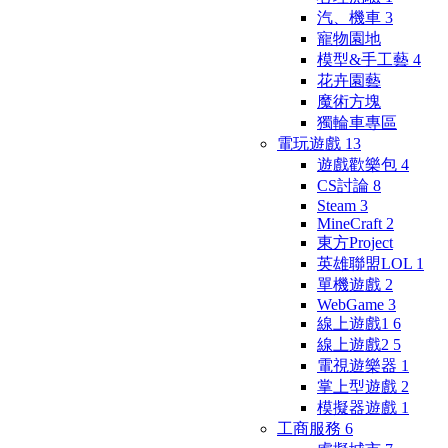
汽、機車
3
寵物園地
模型&手工藝
4
花卉園藝
魔術方塊
獨輪車專區
電玩遊戲
13
遊戲歡樂包
4
CS討論
8
Steam
3
MineCraft
2
東方Project
英雄聯盟LOL
1
單機遊戲
2
WebGame
3
線上遊戲1
6
線上遊戲2
5
電視遊樂器
1
掌上型遊戲
2
模擬器遊戲
1
工商服務
6