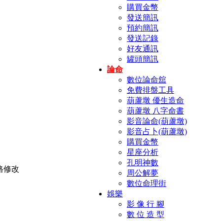
購買金幣
發送簡訊
預約簡訊
發送記錄
好友通訊
罐頭簡訊
論命
數位論命舘
免費排盤工具
葫蘆墩 優生造命
葫蘆墩 八字命書
影音論命(葫蘆墩)
影音占卜(葫蘆墩)
購買金幣
星座分析
孔明神數
周公解夢
數位命理街
娛樂
影 像 行 腳
數 位 造 型