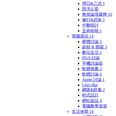
擇日&三式
1
西洋占星
無視論塔羅牌
10
修行&武術
1
中醫研討
五術哈啦
1
電腦資訊
13
硬體討論
5
超頻 & 開箱
3
數位生活
2
PDA 討論
手機討論區
軟體推薦
2
軟體討論
6
Apple 討論
1
Unix-like
網路&防毒
2
程式設計
網站架設
4
電腦教學資源
生活休閒
14