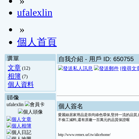
»
ufalexlin
»
個人首頁
選單
自我介紹
- 用戶 ID: 650755
文章
(12)
[搜尋文
相簿
(7)
個人資料
頭像
ufalexlin
個人簽名
愛麗絲居家用品是崇尚綠色環保,堅持一流的品質,
不偷工減料,還有原廠一百萬元的品質保證喔
http://www.remex.url.tw/alicehome/