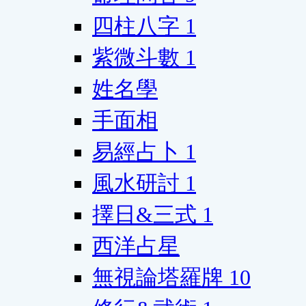
四柱八字
1
紫微斗數
1
姓名學
手面相
易經占卜
1
風水研討
1
擇日&三式
1
西洋占星
無視論塔羅牌
10