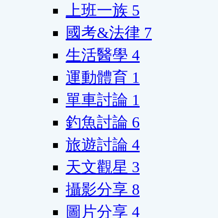
上班一族
5
國考&法律
7
生活醫學
4
運動體育
1
單車討論
1
釣魚討論
6
旅遊討論
4
天文觀星
3
攝影分享
8
圖片分享
4