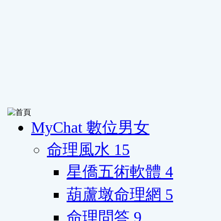
MyChat 數位男女
命理風水
15
星僑五術軟體
4
葫蘆墩命理網
5
命理問答
9