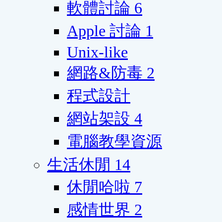
軟體討論
6
Apple 討論
1
Unix-like
網路&防毒
2
程式設計
網站架設
4
電腦教學資源
生活休閒
14
休閒哈啦
7
感情世界
2