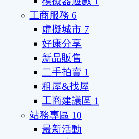
模擬器遊戲
1
工商服務
6
虛擬城市
7
好康分享
新品販售
二手拍賣
1
租屋&找屋
工商建議區
1
站務專區
10
最新活動