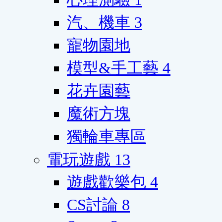
汽、機車
3
寵物園地
模型&手工藝
4
花卉園藝
魔術方塊
獨輪車專區
電玩遊戲
13
遊戲歡樂包
4
CS討論
8