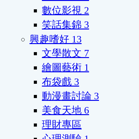
數位影視
2
笑話集錦
3
興趣嗜好
13
文學散文
7
繪圖藝術
1
布袋戲
3
動漫畫討論
3
美食天地
6
理財專區
心理測驗
1