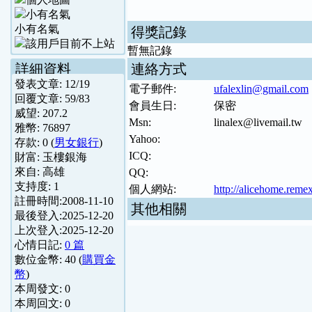
小有名氣
得獎記錄
暫無記錄
詳細資料
連絡方式
發表文章:
12
/
19
電子郵件:
ufalexlin@gmail.com
回覆文章:
59
/
83
會員生日:
保密
威望:
207.2
Msn:
linalex@livemail.tw
雅幣:
76897
Yahoo:
存款:
0
(
男女銀行
)
ICQ:
財富:
玉樓銀海
來自:
高雄
QQ:
支持度:
1
個人網站:
http://alicehome.remex
註冊時間:
2008-11-10
其他相關
最後登入:
2025-12-20
上次登入:
2025-12-20
心情日記:
0 篇
數位金幣:
40
(
購買金
幣
)
本周發文:
0
本周回文:
0