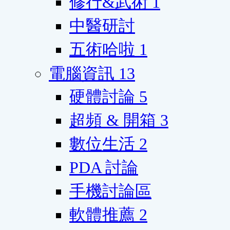
修行&武術
1
中醫研討
五術哈啦
1
電腦資訊
13
硬體討論
5
超頻 & 開箱
3
數位生活
2
PDA 討論
手機討論區
軟體推薦
2