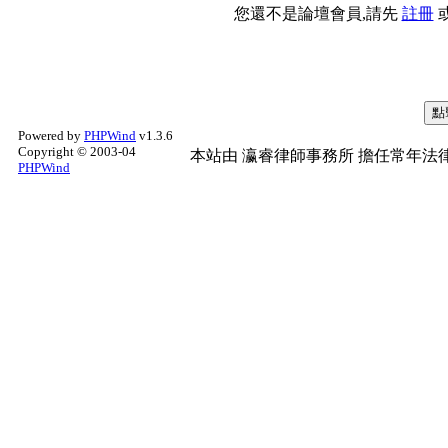
您還不是論壇會員,請先
註冊
Powered by
PHPWind
v1.3.6
Copyright © 2003-04
本站由
瀛睿律師事務所
擔任常年法律
PHPWind