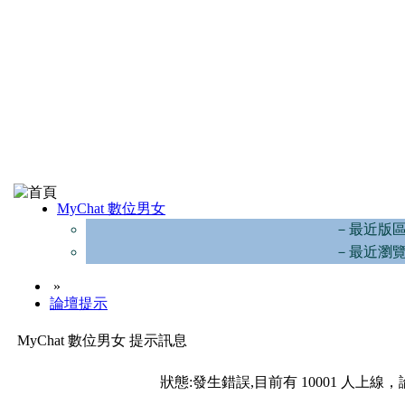
MyChat 數位男女
－最近版
－最近瀏
»
論壇提示
MyChat 數位男女 提示訊息
狀態:發生錯誤,目前有 10001 人上線