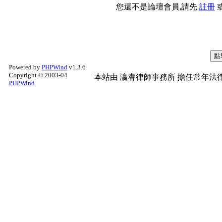
您還不是論壇會員,請先
註冊
Powered by
PHPWind
v1.3.6
Copyright © 2003-04
本站由
瀛睿律師事務所
擔任常年法律
PHPWind