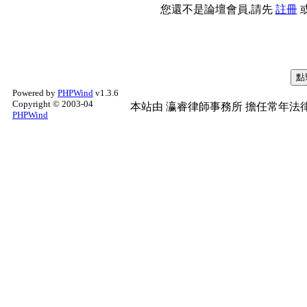
您還不是論壇會員,請先
註冊
Powered by
PHPWind
v1.3.6
Copyright © 2003-04
本站由
瀛睿律師事務所
擔任常年法律
PHPWind