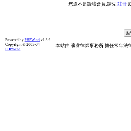
您還不是論壇會員,請先
註冊
Powered by
PHPWind
v1.3.6
Copyright © 2003-04
本站由
瀛睿律師事務所
擔任常年法律
PHPWind