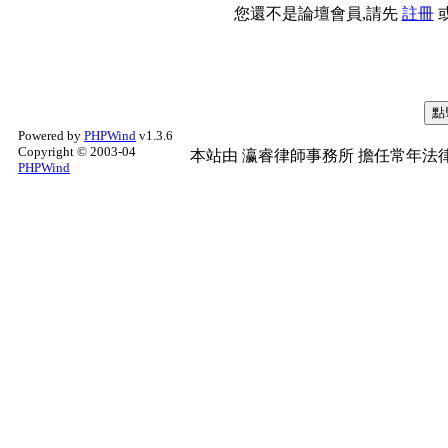
您還不是論壇會員,請先
註冊
Powered by
PHPWind
v1.3.6
Copyright © 2003-04
本站由
瀛睿律師事務所
擔任常年法律
PHPWind