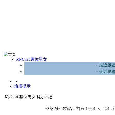
MyChat 數位男女
－最近版
－最近瀏
»
論壇提示
MyChat 數位男女 提示訊息
狀態:發生錯誤,目前有 10001 人上線