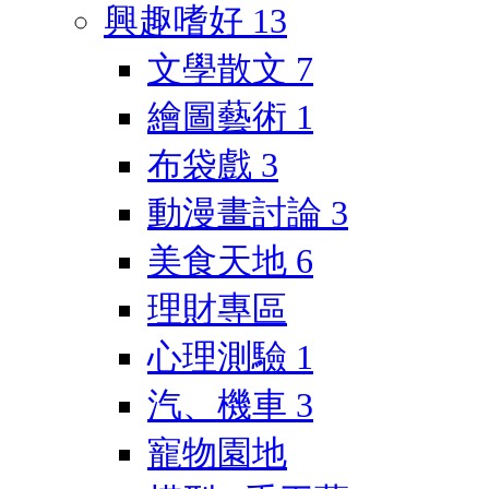
興趣嗜好
13
文學散文
7
繪圖藝術
1
布袋戲
3
動漫畫討論
3
美食天地
6
理財專區
心理測驗
1
汽、機車
3
寵物園地