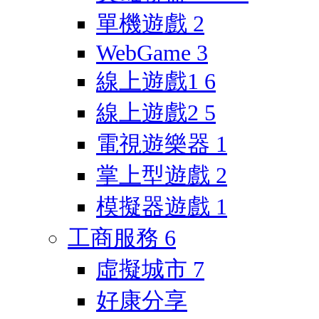
單機遊戲
2
WebGame
3
線上遊戲1
6
線上遊戲2
5
電視遊樂器
1
掌上型遊戲
2
模擬器遊戲
1
工商服務
6
虛擬城市
7
好康分享