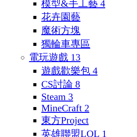
模型&手工藝
4
花卉園藝
魔術方塊
獨輪車專區
電玩遊戲
13
遊戲歡樂包
4
CS討論
8
Steam
3
MineCraft
2
東方Project
英雄聯盟LOL
1