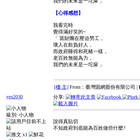
我們的未來是一坨屎 」
【心得感想】
我看完時
覺得滿好笑的~
「 當財團在壓迫勞工，
壞人在欺負好人，
而政府睡得和死豬一樣，
老百姓無能為力，
我們的未來是一坨屎 」
[樓 主]
From：臺灣固網股份有限公司 |
yes2030
分享:
級別:
小人物
說得真貼切
不知政府到底能為百姓做些什麼?
x1