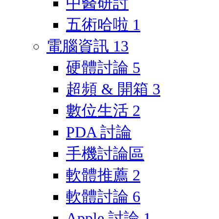
中醫研討
五術哈啦
1
電腦資訊
13
硬體討論
5
超頻 & 開箱
3
數位生活
2
PDA 討論
手機討論區
軟體推薦
2
軟體討論
6
Apple 討論
1