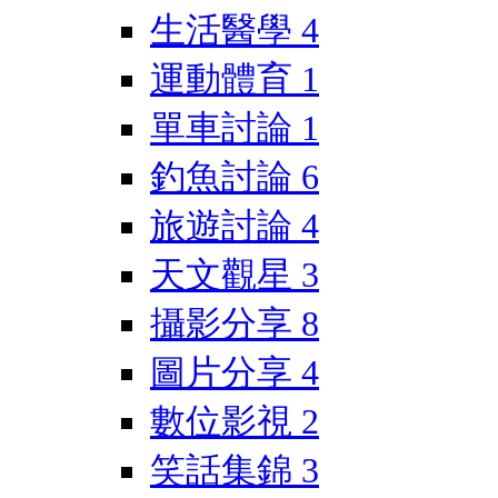
生活醫學
4
運動體育
1
單車討論
1
釣魚討論
6
旅遊討論
4
天文觀星
3
攝影分享
8
圖片分享
4
數位影視
2
笑話集錦
3