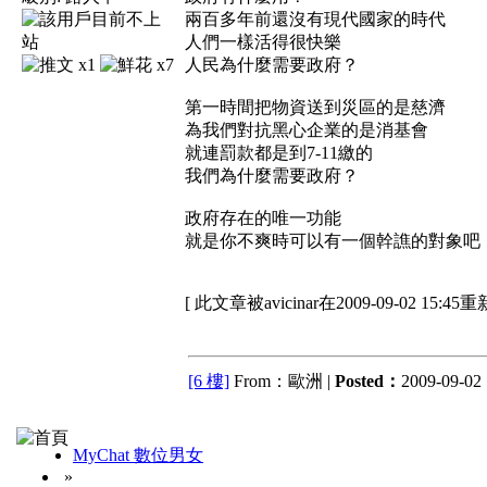
兩百多年前還沒有現代國家的時代
人們一樣活得很快樂
x1
x7
人民為什麼需要政府？
第一時間把物資送到災區的是慈濟
為我們對抗黑心企業的是消基會
就連罰款都是到7-11繳的
我們為什麼需要政府？
政府存在的唯一功能
就是你不爽時可以有一個幹譙的對象吧
[ 此文章被avicinar在2009-09-02 15:45
[6 樓]
From：歐洲 |
Posted：
2009-09-02 
MyChat 數位男女
»