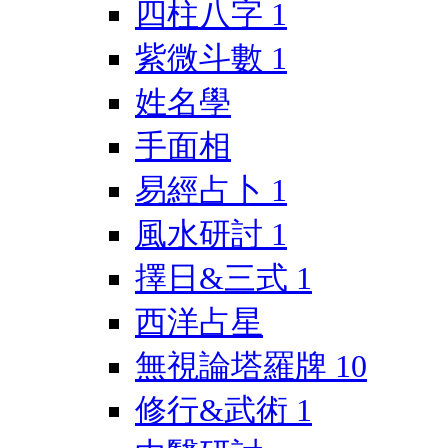
四柱八字
1
紫微斗數
1
姓名學
手面相
易經占卜
1
風水研討
1
擇日&三式
1
西洋占星
無視論塔羅牌
10
修行&武術
1