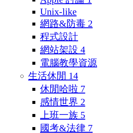
Unix-like
網路&防毒
2
程式設計
網站架設
4
電腦教學資源
生活休閒
14
休閒哈啦
7
感情世界
2
上班一族
5
國考&法律
7