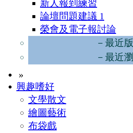
新人報到練習
論壇問題建議
1
榮會及電子報討論
－最近
－最近
»
興趣嗜好
文學散文
繪圖藝術
布袋戲