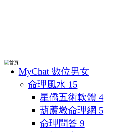
MyChat 數位男女
命理風水
15
星僑五術軟體
4
葫蘆墩命理網
5
命理問答
9