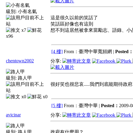
級別:
小有名氣
這是很久以前的笑話了
笑話區好像也有這則
x7
想不到這居然被拿來當勵志、語錄、小
x96
[4 樓]
From：臺灣中華寬頻網 |
Posted
chentown2002
分享:
級別:
路人甲
很好笑也很悲哀.....我們到底能期待
x0
x0
[5 樓]
From：臺灣中華 |
Posted：
2009-08
avicinar
分享:
級別:
路人甲
政府有什麼用？