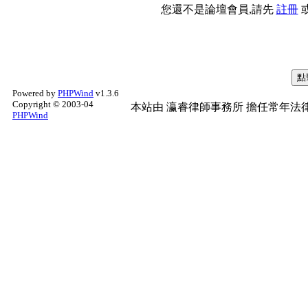
您還不是論壇會員,請先
註冊
Powered by
PHPWind
v1.3.6
Copyright © 2003-04
本站由
瀛睿律師事務所
擔任常年法律
PHPWind