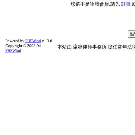
您還不是論壇會員,請先
註冊
Powered by
PHPWind
v1.3.6
Copyright © 2003-04
本站由
瀛睿律師事務所
擔任常年法律
PHPWind