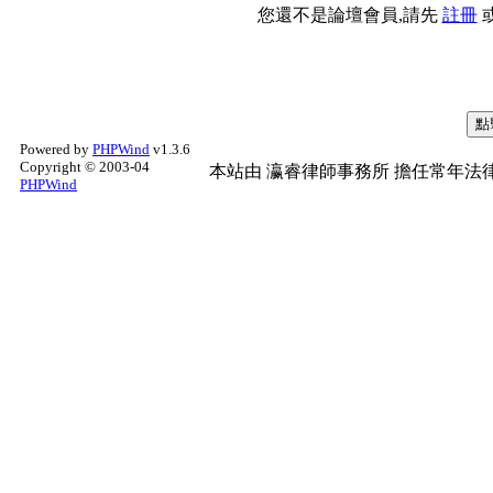
您還不是論壇會員,請先
註冊
Powered by
PHPWind
v1.3.6
Copyright © 2003-04
本站由
瀛睿律師事務所
擔任常年法律
PHPWind