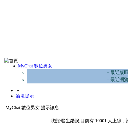
MyChat 數位男女
－最近版
－最近瀏
»
論壇提示
MyChat 數位男女 提示訊息
狀態:發生錯誤,目前有 10001 人上線