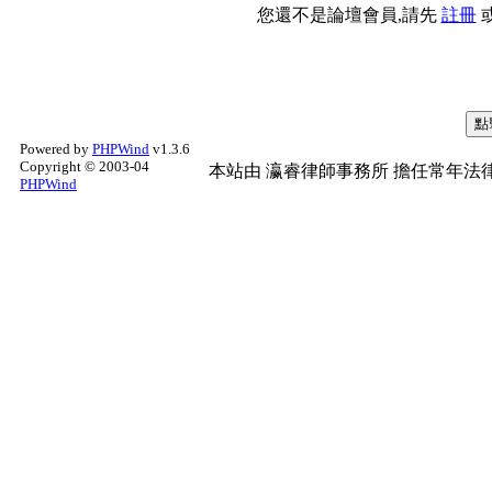
您還不是論壇會員,請先
註冊
Powered by
PHPWind
v1.3.6
Copyright © 2003-04
本站由
瀛睿律師事務所
擔任常年法律
PHPWind