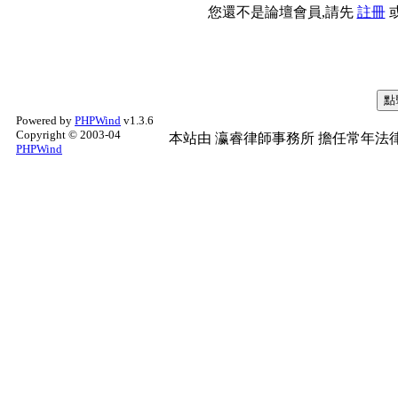
您還不是論壇會員,請先
註冊
Powered by
PHPWind
v1.3.6
Copyright © 2003-04
本站由
瀛睿律師事務所
擔任常年法律
PHPWind