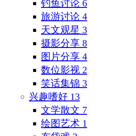
钓鱼讨论
6
旅游讨论
4
天文观星
3
摄影分享
8
图片分享
4
数位影视
2
笑话集锦
3
兴趣嗜好
13
文学散文
7
绘图艺术
1