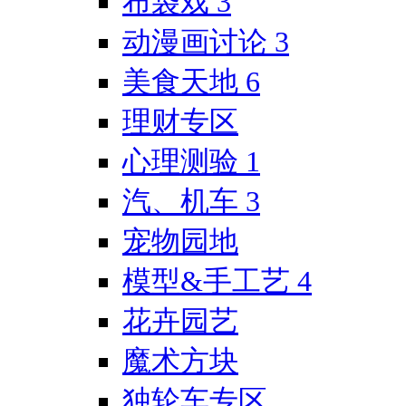
布袋戏
3
动漫画讨论
3
美食天地
6
理财专区
心理测验
1
汽、机车
3
宠物园地
模型&手工艺
4
花卉园艺
魔术方块
独轮车专区