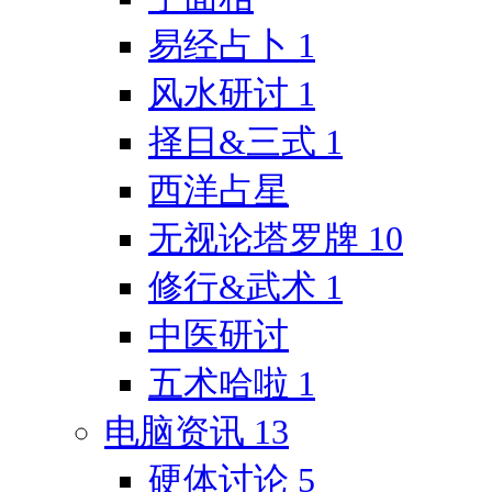
易经占卜
1
风水研讨
1
择日&三式
1
西洋占星
无视论塔罗牌
10
修行&武术
1
中医研讨
五术哈啦
1
电脑资讯
13
硬体讨论
5