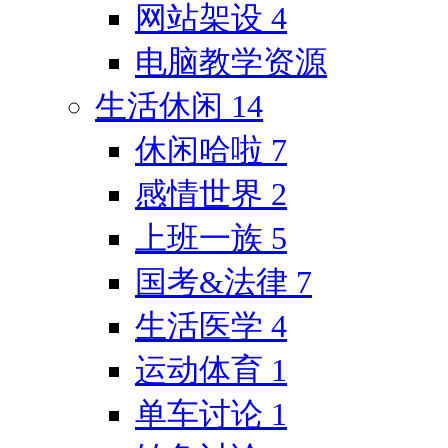
网站架设
4
电脑教学资源
生活休闲
14
休闲哈啦
7
感情世界
2
上班一族
5
国考&法律
7
生活医学
4
运动体育
1
单车讨论
1