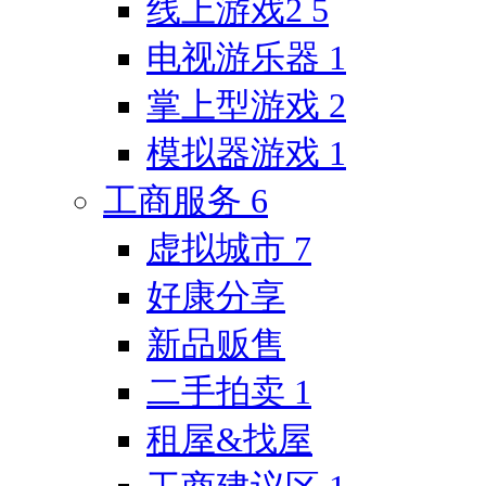
线上游戏2
5
电视游乐器
1
掌上型游戏
2
模拟器游戏
1
工商服务
6
虚拟城市
7
好康分享
新品贩售
二手拍卖
1
租屋&找屋