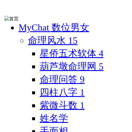
MyChat 数位男女
命理风水
15
星侨五术软体
4
葫芦墩命理网
5
命理问答
9
四柱八字
1
紫微斗数
1
姓名学
手面相