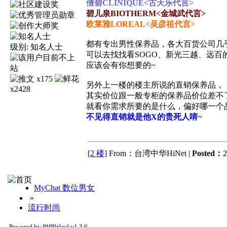
倩碧CLINIQUE<古天乐代言>
碧儿泉BIOTHERM<金城武代言>
欧莱雅LOREAL<吴彦祖代言>
都有专出男性保养品，各大百货公司几
级别:
知名人士
可以去找找看SOGO、新光三越、远百
应该会有你想要的~
x175
另外上一楼的楼主所说的直销保养品，
x2428
其实价位跟一般专柜的保养品价位差不
就看你需求所要的是什么，偏好哪一个
不见得直销就是他X的贵死人唷~
[2 楼]
From：台湾中华HiNet |
Posted：
2
MyChat 数位男女
»
流行时尚
Powered by
PHPWind
v1.3.6