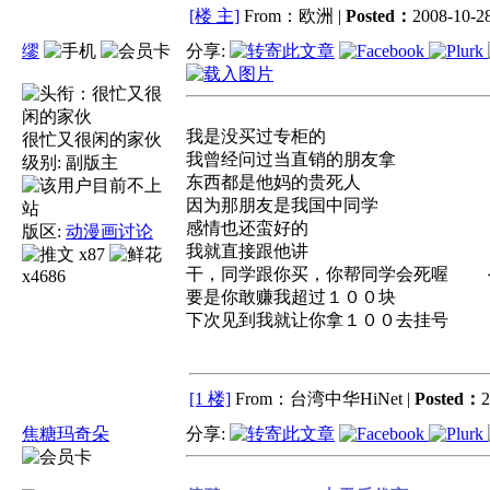
[楼 主]
From：欧洲 |
Posted：
2008-10-28
缪
分享:
我是没买过专柜的
很忙又很闲的家伙
我曾经问过当直销的朋友拿
级别:
副版主
东西都是他妈的贵死人
因为那朋友是我国中同学
感情也还蛮好的
版区:
动漫画讨论
我就直接跟他讲
x87
干，同学跟你买，你帮同学会死喔 
x4686
要是你敢赚我超过１００块
下次见到我就让你拿１００去挂号
[1 楼]
From：台湾中华HiNet |
Posted：
2
焦糖玛奇朵
分享: