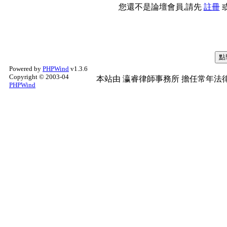
您還不是論壇會員,請先
註冊
Powered by
PHPWind
v1.3.6
Copyright © 2003-04
本站由
瀛睿律師事務所
擔任常年法律
PHPWind