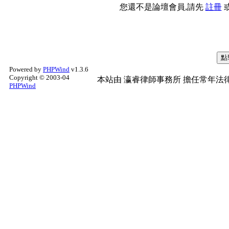
您還不是論壇會員,請先
註冊
Powered by
PHPWind
v1.3.6
Copyright © 2003-04
本站由
瀛睿律師事務所
擔任常年法律
PHPWind