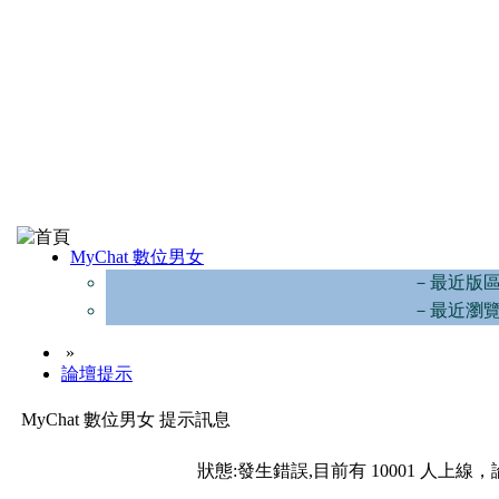
MyChat 數位男女
－最近版
－最近瀏
»
論壇提示
MyChat 數位男女 提示訊息
狀態:發生錯誤,目前有 10001 人上線