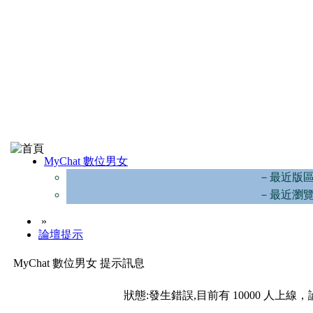
MyChat 數位男女
－最近版
－最近瀏
»
論壇提示
MyChat 數位男女 提示訊息
狀態:發生錯誤,目前有 10000 人上線