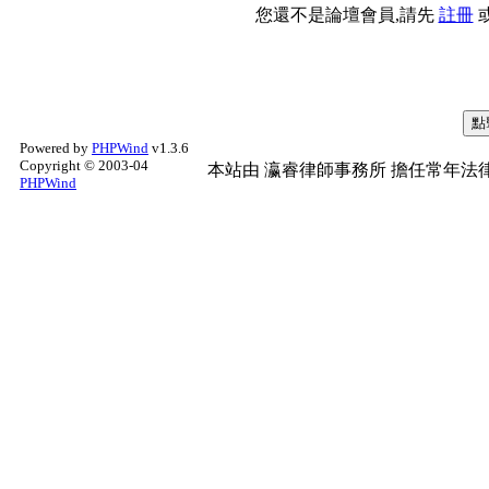
您還不是論壇會員,請先
註冊
Powered by
PHPWind
v1.3.6
Copyright © 2003-04
本站由
瀛睿律師事務所
擔任常年法律
PHPWind