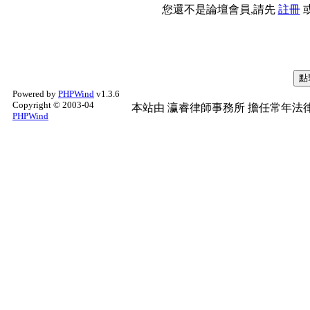
您還不是論壇會員,請先
註冊
Powered by
PHPWind
v1.3.6
Copyright © 2003-04
本站由
瀛睿律師事務所
擔任常年法律
PHPWind