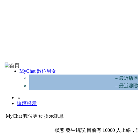
MyChat 數位男女
－最近版
－最近瀏
»
論壇提示
MyChat 數位男女 提示訊息
狀態:發生錯誤,目前有 10000 人上線