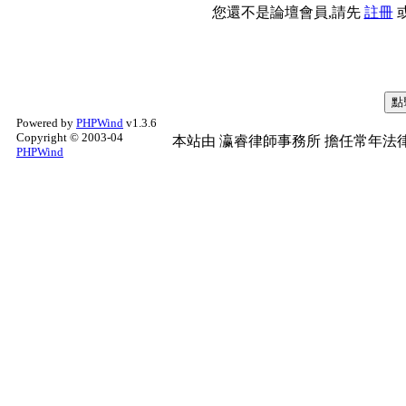
您還不是論壇會員,請先
註冊
Powered by
PHPWind
v1.3.6
Copyright © 2003-04
本站由
瀛睿律師事務所
擔任常年法律
PHPWind