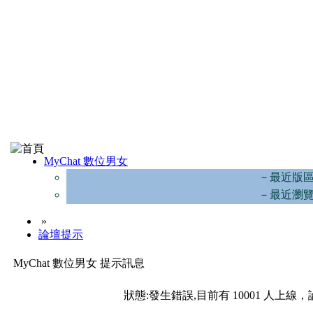
MyChat 數位男女
－最近版
－最近瀏
»
論壇提示
MyChat 數位男女 提示訊息
狀態:發生錯誤,目前有 10001 人上線