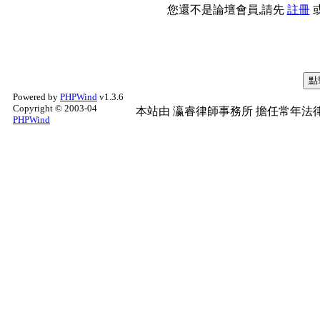
您還不是論壇會員,請先
註冊
Powered by
PHPWind
v1.3.6
Copyright © 2003-04
本站由
瀛睿律師事務所
擔任常年法律
PHPWind