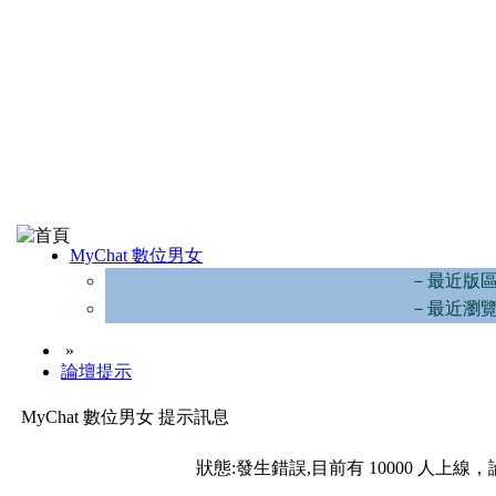
MyChat 數位男女
－最近版
－最近瀏
»
論壇提示
MyChat 數位男女 提示訊息
狀態:發生錯誤,目前有 10000 人上線