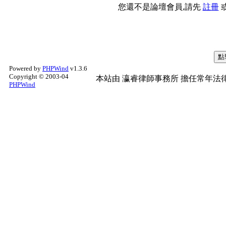
您還不是論壇會員,請先
註冊
Powered by
PHPWind
v1.3.6
Copyright © 2003-04
本站由
瀛睿律師事務所
擔任常年法律
PHPWind