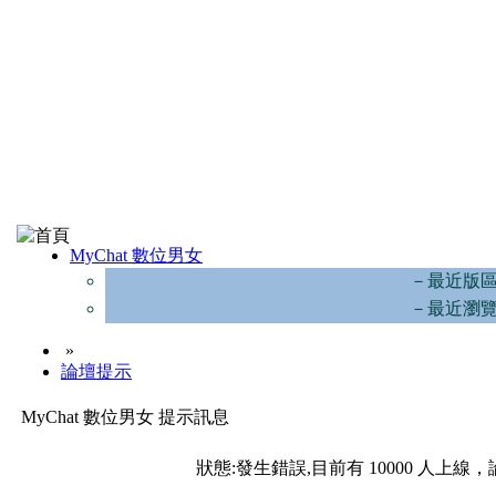
MyChat 數位男女
－最近版
－最近瀏
»
論壇提示
MyChat 數位男女 提示訊息
狀態:發生錯誤,目前有 10000 人上線