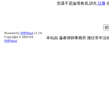
您還不是論壇會員,請先
註冊
Powered by
PHPWind
v1.3.6
Copyright © 2003-04
本站由
瀛睿律師事務所
擔任常年法律
PHPWind