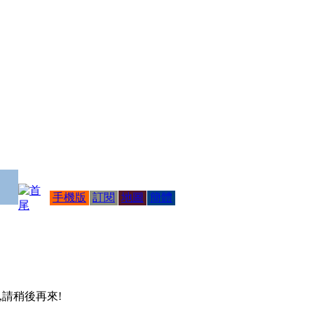
手機版
訂閱
地圖
簡體
 ,請稍後再來!