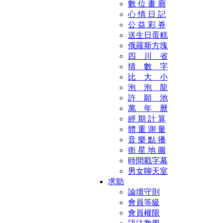
數 位 畫 廊
心 情 日 記
公 益 彩 券
送生日蛋糕
俄羅斯方塊
四 川 省
猜 數 字
比 大 小
泡 泡 龍
許 願 池
萬 年 曆
經 期 計 算
體 重 測 量
音 樂 點 播
衛 星 地 圖
時間戳字幕
男女聊天室
求助
論壇守則
會員等級
會員權限