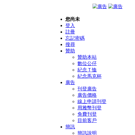
您尚未
登入
註冊
忘記密碼
搜尋
贊助
贊助本站
數位公仔
紀念Ｔ恤
紀念馬克杯
廣告
刊登廣告
廣告價格
線上申請刊登
用雅幣刊登
免費刊登
目前客戶
簡訊
簡訊說明