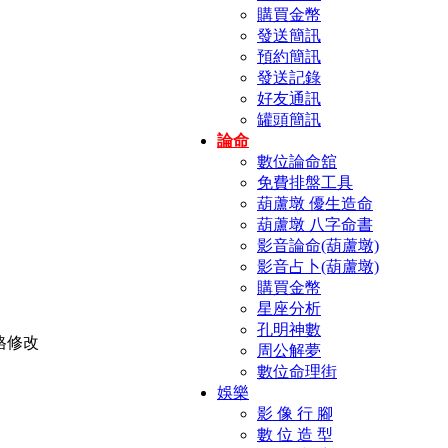
購買金幣
發送簡訊
預約簡訊
發送記錄
好友通訊
罐頭簡訊
論命
數位論命舘
免費排盤工具
葫蘆墩 優生造命
葫蘆墩 八字命書
影音論命(葫蘆墩)
影音占卜(葫蘆墩)
購買金幣
星座分析
孔明神數
周公解夢
數位命理街
娛樂
影 像 行 腳
數 位 造 型