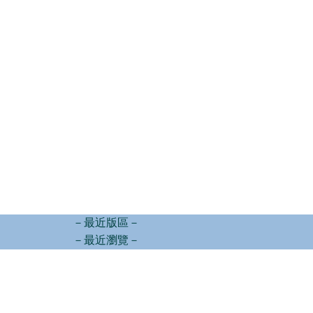
－最近版區－
－最近瀏覽－