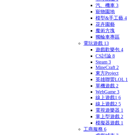
汽、機車
3
寵物園地
模型&手工藝
4
花卉園藝
魔術方塊
獨輪車專區
電玩遊戲
13
遊戲歡樂包
4
CS討論
8
Steam
3
MineCraft
2
東方Project
英雄聯盟LOL
1
單機遊戲
2
WebGame
3
線上遊戲1
6
線上遊戲2
5
電視遊樂器
1
掌上型遊戲
2
模擬器遊戲
1
工商服務
6