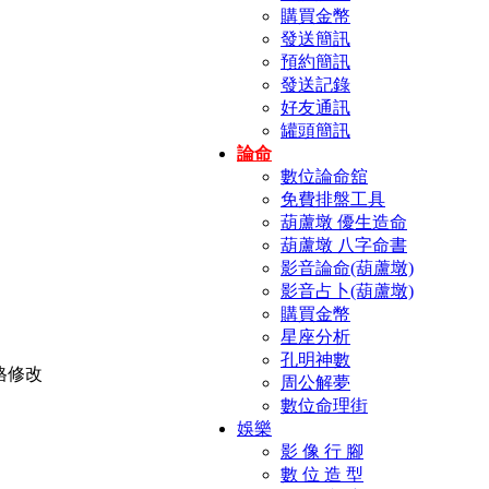
購買金幣
發送簡訊
預約簡訊
發送記錄
好友通訊
罐頭簡訊
論命
數位論命舘
免費排盤工具
葫蘆墩 優生造命
葫蘆墩 八字命書
影音論命(葫蘆墩)
影音占卜(葫蘆墩)
購買金幣
星座分析
孔明神數
周公解夢
數位命理街
娛樂
影 像 行 腳
數 位 造 型