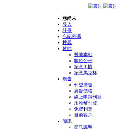
您尚未
登入
註冊
忘記密碼
搜尋
贊助
贊助本站
數位公仔
紀念Ｔ恤
紀念馬克杯
廣告
刊登廣告
廣告價格
線上申請刊登
用雅幣刊登
免費刊登
目前客戶
簡訊
簡訊說明