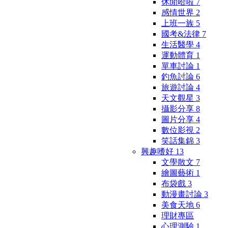
休閒哈啦
7
感情世界
2
上班一族
5
國考&法律
7
生活醫學
4
運動體育
1
單車討論
1
釣魚討論
6
旅遊討論
4
天文觀星
3
攝影分享
8
圖片分享
4
數位影視
2
笑話集錦
3
興趣嗜好
13
文學散文
7
繪圖藝術
1
布袋戲
3
動漫畫討論
3
美食天地
6
理財專區
心理測驗
1