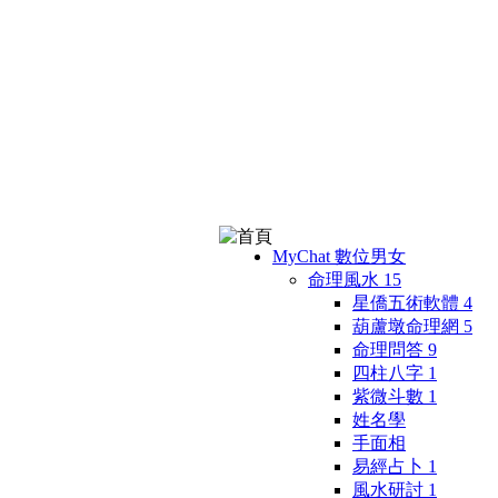
MyChat 數位男女
命理風水
15
星僑五術軟體
4
葫蘆墩命理網
5
命理問答
9
四柱八字
1
紫微斗數
1
姓名學
手面相
易經占卜
1
風水研討
1