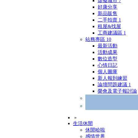
虛擬城市
7
好康分享
新品販售
二手拍賣
1
租屋&找屋
工商建議區
1
站務專區
10
最新活動
活動成果
數位造型
心情日記
個人圖庫
新人報到練習
論壇問題建議
1
榮會及電子報討論
»
生活休閒
休閒哈啦
感情世界