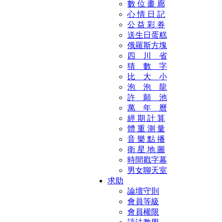
數 位 畫 廊
心 情 日 記
公 益 彩 券
送生日蛋糕
俄羅斯方塊
四 川 省
猜 數 字
比 大 小
泡 泡 龍
許 願 池
萬 年 曆
經 期 計 算
體 重 測 量
音 樂 點 播
衛 星 地 圖
時間戳字幕
男女聊天室
求助
論壇守則
會員等級
會員權限