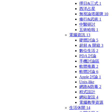
擇日&三式
1
西洋占星
無視論塔羅牌
10
修行&武術
1
中醫研討
五術哈啦
1
電腦資訊
13
硬體討論
5
超頻 & 開箱
3
數位生活
2
PDA 討論
手機討論區
軟體推薦
2
軟體討論
6
Apple 討論
1
Unix-like
網路&防毒
2
程式設計
網站架設
4
電腦教學資源
生活休閒
14