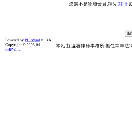
您還不是論壇會員,請先
註冊
Powered by
PHPWind
v1.3.6
Copyright © 2003-04
本站由
瀛睿律師事務所
擔任常年法律
PHPWind