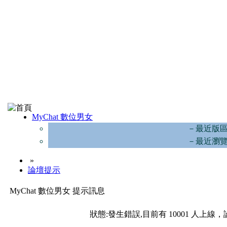
MyChat 數位男女
－最近版
－最近瀏
»
論壇提示
MyChat 數位男女 提示訊息
狀態:發生錯誤,目前有 10001 人上線