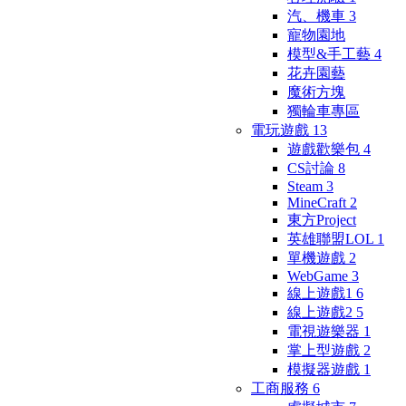
汽、機車
3
寵物園地
模型&手工藝
4
花卉園藝
魔術方塊
獨輪車專區
電玩遊戲
13
遊戲歡樂包
4
CS討論
8
Steam
3
MineCraft
2
東方Project
英雄聯盟LOL
1
單機遊戲
2
WebGame
3
線上遊戲1
6
線上遊戲2
5
電視遊樂器
1
掌上型遊戲
2
模擬器遊戲
1
工商服務
6