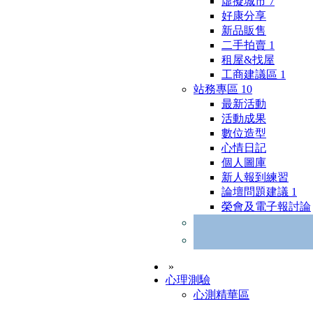
虛擬城市
7
好康分享
新品販售
二手拍賣
1
租屋&找屋
工商建議區
1
站務專區
10
最新活動
活動成果
數位造型
心情日記
個人圖庫
新人報到練習
論壇問題建議
1
榮會及電子報討論
»
心理測驗
心測精華區