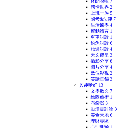
休閒哈啦
7
感情世界
2
上班一族
5
國考&法律
7
生活醫學
4
運動體育
1
單車討論
1
釣魚討論
6
旅遊討論
4
天文觀星
3
攝影分享
8
圖片分享
4
數位影視
2
笑話集錦
3
興趣嗜好
13
文學散文
7
繪圖藝術
1
布袋戲
3
動漫畫討論
3
美食天地
6
理財專區
心理測驗
1