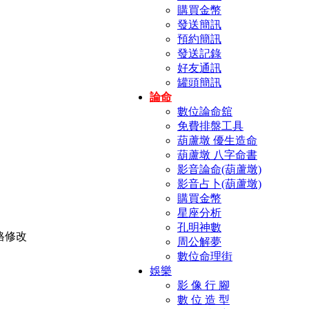
購買金幣
發送簡訊
預約簡訊
發送記錄
好友通訊
罐頭簡訊
論命
數位論命舘
免費排盤工具
葫蘆墩 優生造命
葫蘆墩 八字命書
影音論命(葫蘆墩)
影音占卜(葫蘆墩)
購買金幣
星座分析
孔明神數
周公解夢
數位命理街
娛樂
影 像 行 腳
數 位 造 型