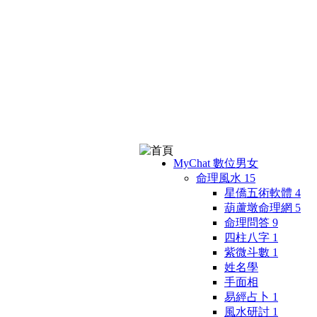
MyChat 數位男女
命理風水
15
星僑五術軟體
4
葫蘆墩命理網
5
命理問答
9
四柱八字
1
紫微斗數
1
姓名學
手面相
易經占卜
1
風水研討
1