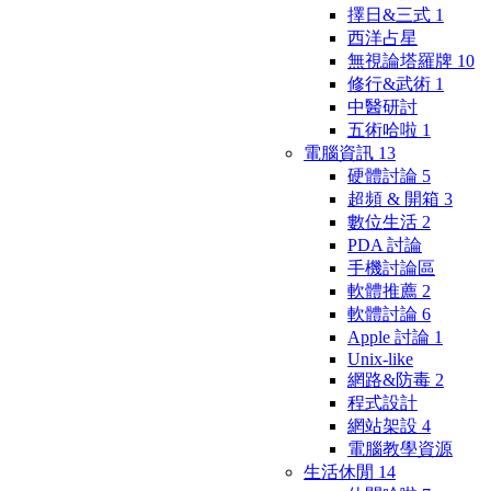
擇日&三式
1
西洋占星
無視論塔羅牌
10
修行&武術
1
中醫研討
五術哈啦
1
電腦資訊
13
硬體討論
5
超頻 & 開箱
3
數位生活
2
PDA 討論
手機討論區
軟體推薦
2
軟體討論
6
Apple 討論
1
Unix-like
網路&防毒
2
程式設計
網站架設
4
電腦教學資源
生活休閒
14