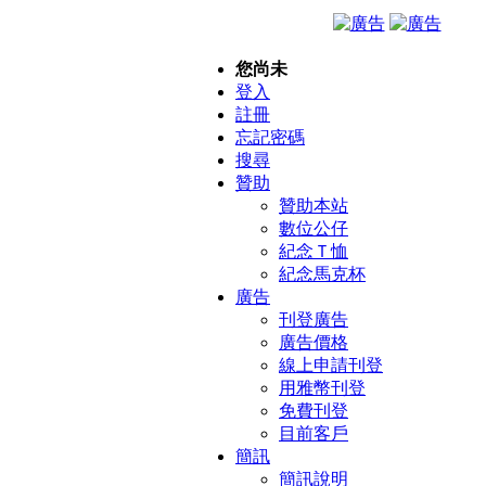
您尚未
登入
註冊
忘記密碼
搜尋
贊助
贊助本站
數位公仔
紀念Ｔ恤
紀念馬克杯
廣告
刊登廣告
廣告價格
線上申請刊登
用雅幣刊登
免費刊登
目前客戶
簡訊
簡訊說明