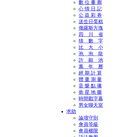
數 位 畫 廊
心 情 日 記
公 益 彩 券
送生日蛋糕
俄羅斯方塊
四 川 省
猜 數 字
比 大 小
泡 泡 龍
許 願 池
萬 年 曆
經 期 計 算
體 重 測 量
音 樂 點 播
衛 星 地 圖
時間戳字幕
男女聊天室
求助
論壇守則
會員等級
會員權限