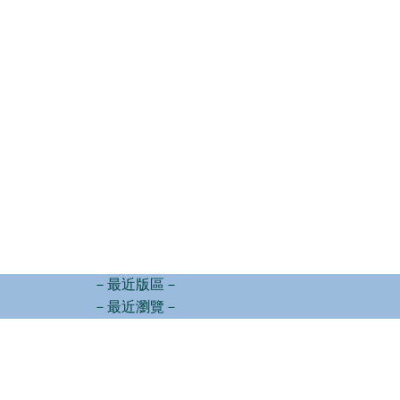
－最近版區－
－最近瀏覽－