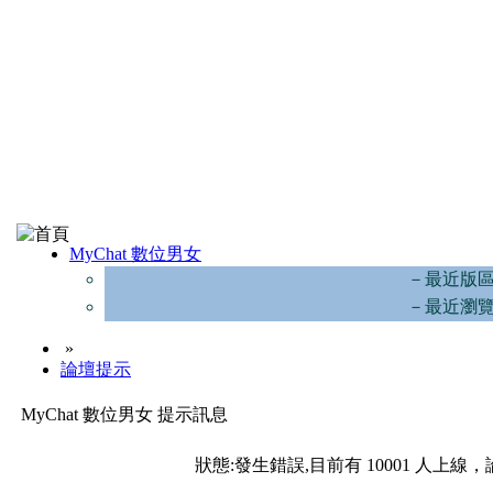
MyChat 數位男女
－最近版
－最近瀏
»
論壇提示
MyChat 數位男女 提示訊息
狀態:發生錯誤,目前有 10001 人上線