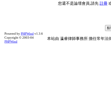
您還不是論壇會員,請先
註冊
Powered by
PHPWind
v1.3.6
Copyright © 2003-04
本站由
瀛睿律師事務所
擔任常年法律
PHPWind