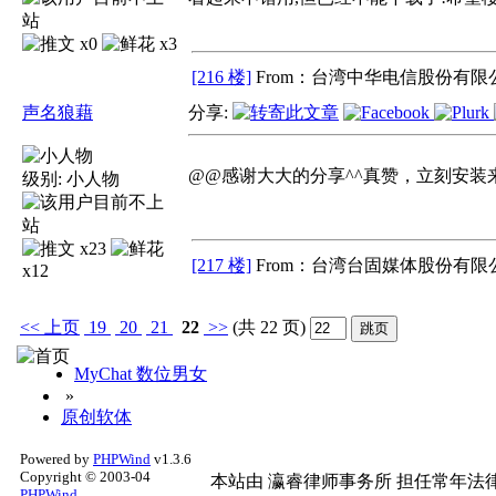
x0
x3
[216 楼]
From：台湾中华电信股份有限公
声名狼藉
分享:
@@感谢大大的分享^^真赞，立刻安装
级别:
小人物
x23
[217 楼]
From：台湾台固媒体股份有限公
x12
<<
上页
19
20
21
22
>>
(共 22 页)
MyChat 数位男女
»
原创软体
Powered by
PHPWind
v1.3.6
Copyright © 2003-04
本站由
瀛睿律师事务所
担任常年法律
PHPWind