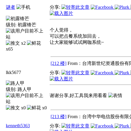
谜者
分享:
级别:
初露锋芒
个人觉得，
可以把点餐系统加回去，
让大家能够试试网咖系统~
x2
x65
[212 楼]
From：台湾新世纪资通股份有限
lkk5677
分享:
级别:
路人甲
谢谢分享,好工具我来用看看
x0
x0
[213 楼]
From：台湾中华电信股份有限公
kenneth5363
分享: