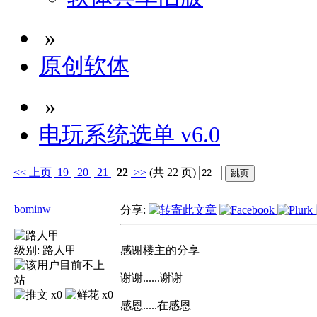
»
原创软体
»
电玩系统选单 v6.0
<<
上页
19
20
21
22
>>
(共 22 页)
bominw
分享:
级别:
路人甲
感谢楼主的分享
谢谢......谢谢
x0
x0
感恩.....在感恩