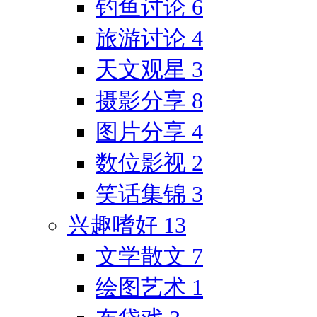
钓鱼讨论
6
旅游讨论
4
天文观星
3
摄影分享
8
图片分享
4
数位影视
2
笑话集锦
3
兴趣嗜好
13
文学散文
7
绘图艺术
1