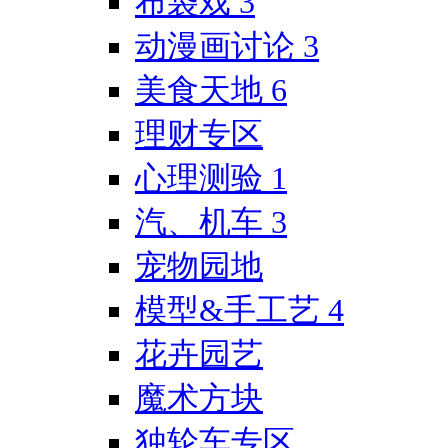
布袋戏
3
动漫画讨论
3
美食天地
6
理财专区
心理测验
1
汽、机车
3
宠物园地
模型&手工艺
4
花卉园艺
魔术方块
独轮车专区