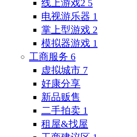
线上游戏2
5
电视游乐器
1
掌上型游戏
2
模拟器游戏
1
工商服务
6
虚拟城市
7
好康分享
新品贩售
二手拍卖
1
租屋&找屋