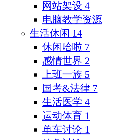
网站架设
4
电脑教学资源
生活休闲
14
休闲哈啦
7
感情世界
2
上班一族
5
国考&法律
7
生活医学
4
运动体育
1
单车讨论
1