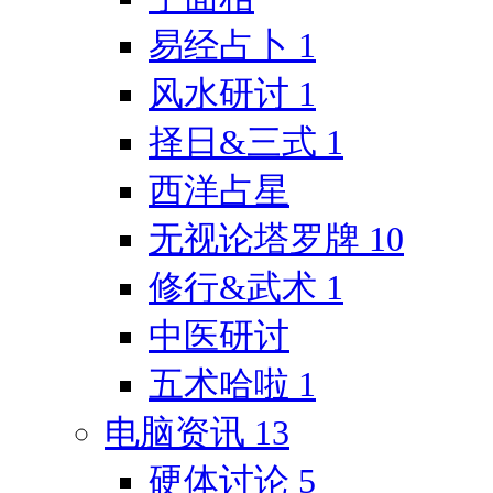
易经占卜
1
风水研讨
1
择日&三式
1
西洋占星
无视论塔罗牌
10
修行&武术
1
中医研讨
五术哈啦
1
电脑资讯
13
硬体讨论
5