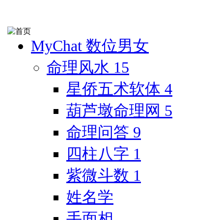
MyChat 数位男女
命理风水
15
星侨五术软体
4
葫芦墩命理网
5
命理问答
9
四柱八字
1
紫微斗数
1
姓名学
手面相