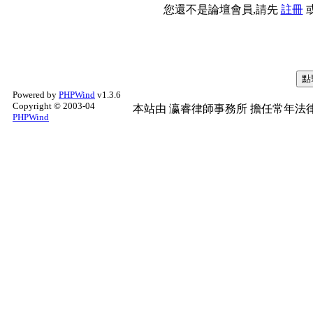
您還不是論壇會員,請先
註冊
Powered by
PHPWind
v1.3.6
Copyright © 2003-04
本站由
瀛睿律師事務所
擔任常年法律
PHPWind