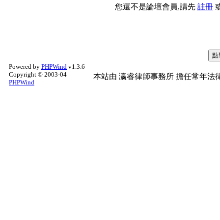
您還不是論壇會員,請先
註冊
Powered by
PHPWind
v1.3.6
Copyright © 2003-04
本站由
瀛睿律師事務所
擔任常年法律
PHPWind