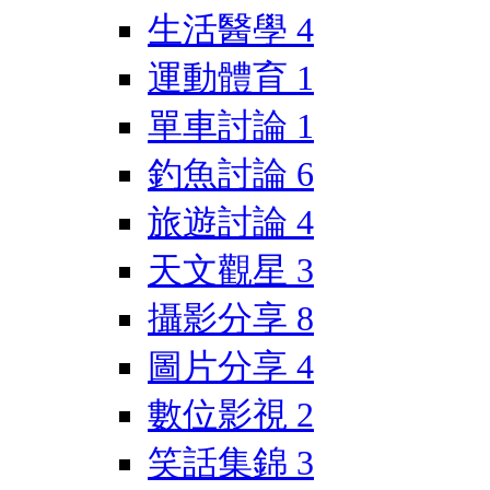
生活醫學
4
運動體育
1
單車討論
1
釣魚討論
6
旅遊討論
4
天文觀星
3
攝影分享
8
圖片分享
4
數位影視
2
笑話集錦
3