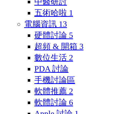
中醫研討
五術哈啦
1
電腦資訊
13
硬體討論
5
超頻 & 開箱
3
數位生活
2
PDA 討論
手機討論區
軟體推薦
2
軟體討論
6
Apple 討論
1