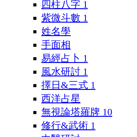
四柱八字
1
紫微斗數
1
姓名學
手面相
易經占卜
1
風水研討
1
擇日&三式
1
西洋占星
無視論塔羅牌
10
修行&武術
1