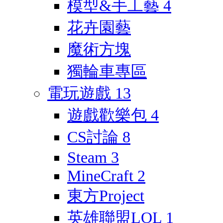
模型&手工藝
4
花卉園藝
魔術方塊
獨輪車專區
電玩遊戲
13
遊戲歡樂包
4
CS討論
8
Steam
3
MineCraft
2
東方Project
英雄聯盟LOL
1