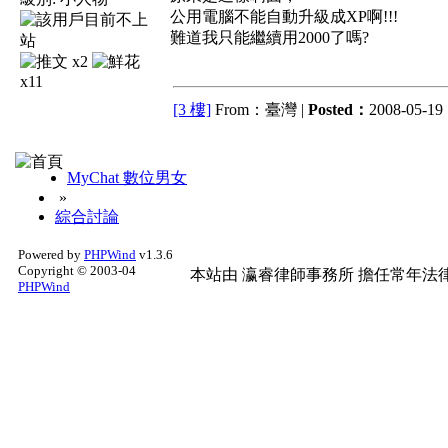
公用電腦不能自動升級成XP啊!!!
難道我只能繼續用2000了嗎?
x2
x11
[3 樓]
From：臺灣 |
Posted：
2008-05-19 
MyChat 數位男女
»
綜合討論
Powered by
PHPWind
v1.3.6
Copyright © 2003-04
本站由
瀛睿律師事務所
擔任常年法律
PHPWind