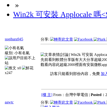
»
Win2k 可安裝 Applocale 嗎
sugihara945
分享:
級別:
小有名氣
[討論] Win2k 可安裝 Apploc
先前看到軟體分享版有大大分享超級200
觀看內容此超級2000裡面有安裝微軟apploca
x0
x247
訪客只能看到部份內容，免費
加
[樓 主]
From：台灣中華電信 |
Posted：
2
aawtc
分享: