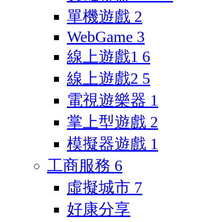
單機遊戲
2
WebGame
3
線上遊戲1
6
線上遊戲2
5
電視遊樂器
1
掌上型遊戲
2
模擬器遊戲
1
工商服務
6
虛擬城市
7
好康分享