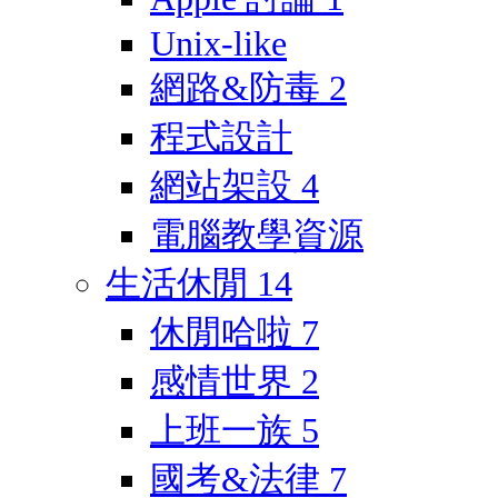
Unix-like
網路&防毒
2
程式設計
網站架設
4
電腦教學資源
生活休閒
14
休閒哈啦
7
感情世界
2
上班一族
5
國考&法律
7