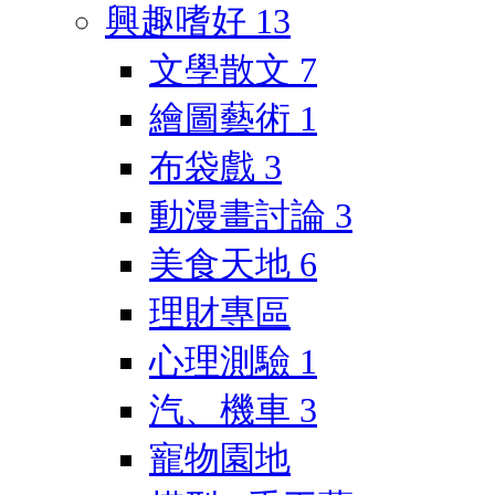
興趣嗜好
13
文學散文
7
繪圖藝術
1
布袋戲
3
動漫畫討論
3
美食天地
6
理財專區
心理測驗
1
汽、機車
3
寵物園地