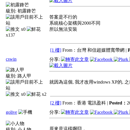
級別:
初露鋒芒
答案是不行的
系統核心架構與2000不同
x0
所以無法安裝
x137
[1 樓]
From：台灣 和信超媒體寬帶網 |
cswin
分享:
級別:
路人甲
就因為這個, 我才改用windows XP的, 之前
x0
x2
[2 樓]
From：香港 電訊盈科 |
Posted：
2
golive
分享:
原來是這樣啊囧，
級別:
小人物