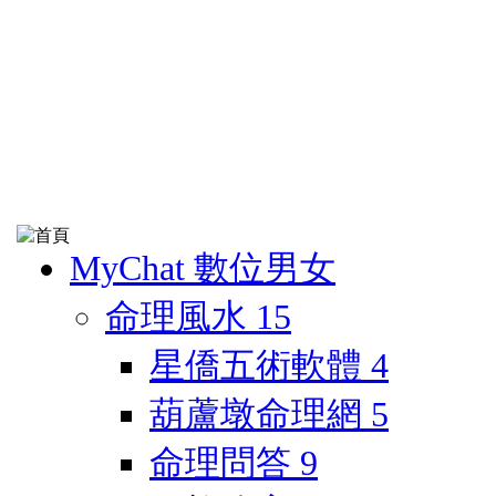
MyChat 數位男女
命理風水
15
星僑五術軟體
4
葫蘆墩命理網
5
命理問答
9