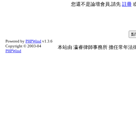
您還不是論壇會員,請先
註冊
Powered by
PHPWind
v1.3.6
Copyright © 2003-04
本站由
瀛睿律師事務所
擔任常年法律
PHPWind