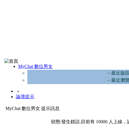
MyChat 數位男女
－最近版
－最近瀏
»
論壇提示
MyChat 數位男女 提示訊息
狀態:發生錯誤,目前有 10000 人上線