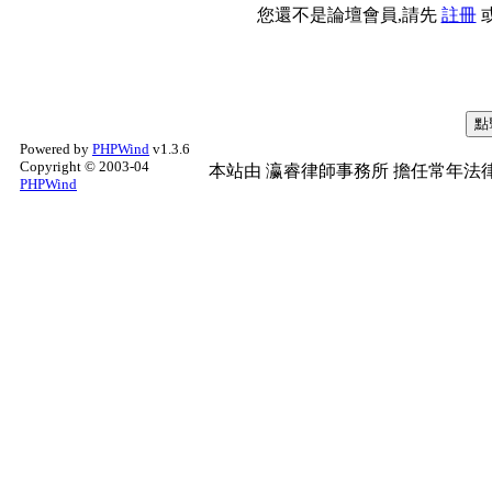
您還不是論壇會員,請先
註冊
Powered by
PHPWind
v1.3.6
Copyright © 2003-04
本站由
瀛睿律師事務所
擔任常年法律
PHPWind