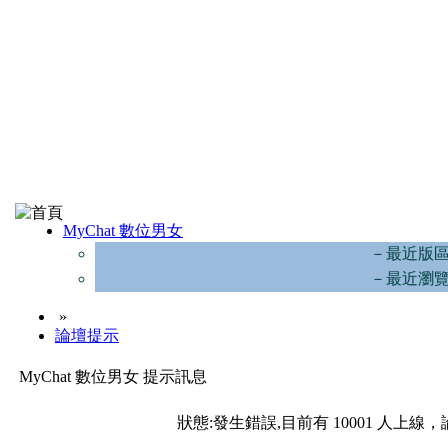
MyChat 數位男女
－最近版
－最近瀏
»
論壇提示
MyChat 數位男女 提示訊息
狀態:發生錯誤,目前有 10001 人上線