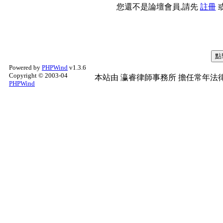
您還不是論壇會員,請先
註冊
Powered by
PHPWind
v1.3.6
Copyright © 2003-04
本站由
瀛睿律師事務所
擔任常年法律
PHPWind