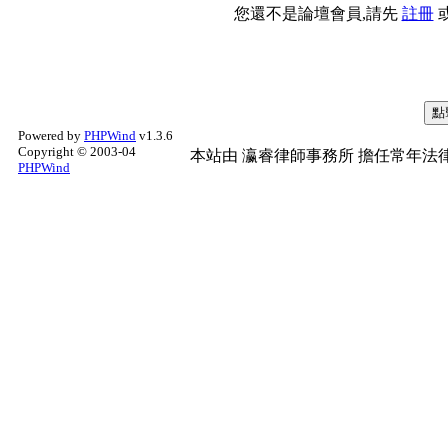
您還不是論壇會員,請先
註冊
Powered by
PHPWind
v1.3.6
Copyright © 2003-04
本站由
瀛睿律師事務所
擔任常年法律
PHPWind