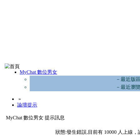
MyChat 數位男女
－最近版
－最近瀏
»
論壇提示
MyChat 數位男女 提示訊息
狀態:發生錯誤,目前有 10000 人上線