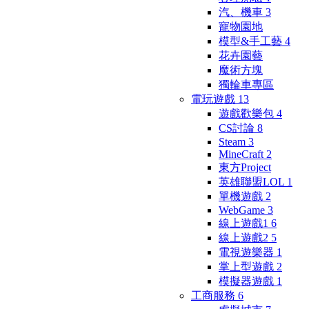
汽、機車
3
寵物園地
模型&手工藝
4
花卉園藝
魔術方塊
獨輪車專區
電玩遊戲
13
遊戲歡樂包
4
CS討論
8
Steam
3
MineCraft
2
東方Project
英雄聯盟LOL
1
單機遊戲
2
WebGame
3
線上遊戲1
6
線上遊戲2
5
電視遊樂器
1
掌上型遊戲
2
模擬器遊戲
1
工商服務
6