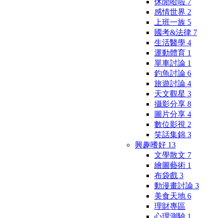
休閒哈啦
7
感情世界
2
上班一族
5
國考&法律
7
生活醫學
4
運動體育
1
單車討論
1
釣魚討論
6
旅遊討論
4
天文觀星
3
攝影分享
8
圖片分享
4
數位影視
2
笑話集錦
3
興趣嗜好
13
文學散文
7
繪圖藝術
1
布袋戲
3
動漫畫討論
3
美食天地
6
理財專區
心理測驗
1