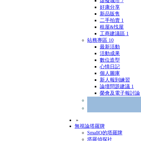
虛擬城市
7
好康分享
新品販售
二手拍賣
1
租屋&找屋
工商建議區
1
站務專區
10
最新活動
活動成果
數位造型
心情日記
個人圖庫
新人報到練習
論壇問題建議
1
榮會及電子報討論
»
無視論塔羅牌
SmallQ的塔羅牌
塔羅偵探社