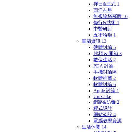
擇日&三式
1
西洋占星
無視論塔羅牌
10
修行&武術
1
中醫研討
五術哈啦
1
電腦資訊
13
硬體討論
5
超頻 & 開箱
3
數位生活
2
PDA 討論
手機討論區
軟體推薦
2
軟體討論
6
Apple 討論
1
Unix-like
網路&防毒
2
程式設計
網站架設
4
電腦教學資源
生活休閒
14