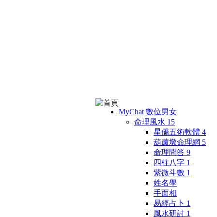
MyChat 數位男女
命理風水
15
星僑五術軟體
4
葫蘆墩命理網
5
命理問答
9
四柱八字
1
紫微斗數
1
姓名學
手面相
易經占卜
1
風水研討
1