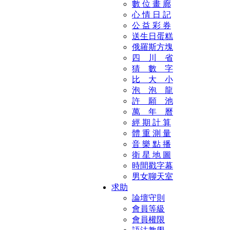
數 位 畫 廊
心 情 日 記
公 益 彩 券
送生日蛋糕
俄羅斯方塊
四 川 省
猜 數 字
比 大 小
泡 泡 龍
許 願 池
萬 年 曆
經 期 計 算
體 重 測 量
音 樂 點 播
衛 星 地 圖
時間戳字幕
男女聊天室
求助
論壇守則
會員等級
會員權限