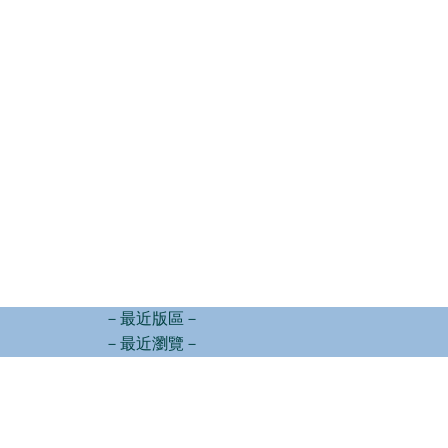
－最近版區－
－最近瀏覽－