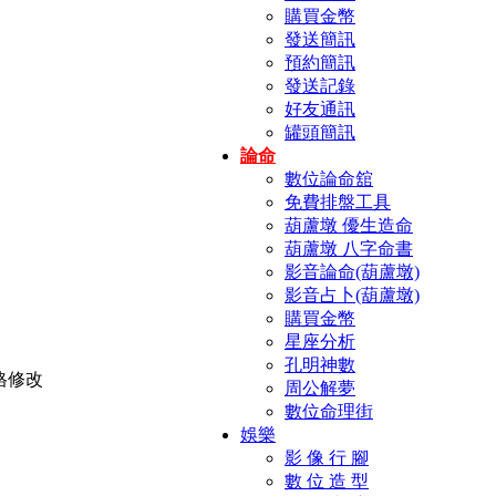
購買金幣
發送簡訊
預約簡訊
發送記錄
好友通訊
罐頭簡訊
論命
數位論命舘
免費排盤工具
葫蘆墩 優生造命
葫蘆墩 八字命書
影音論命(葫蘆墩)
影音占卜(葫蘆墩)
購買金幣
星座分析
孔明神數
周公解夢
數位命理街
娛樂
影 像 行 腳
數 位 造 型