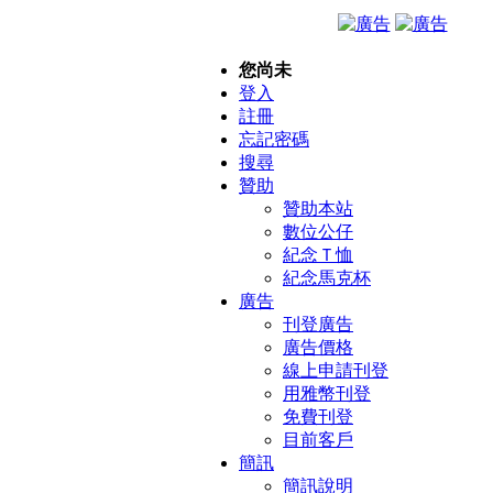
您尚未
登入
註冊
忘記密碼
搜尋
贊助
贊助本站
數位公仔
紀念Ｔ恤
紀念馬克杯
廣告
刊登廣告
廣告價格
線上申請刊登
用雅幣刊登
免費刊登
目前客戶
簡訊
簡訊說明