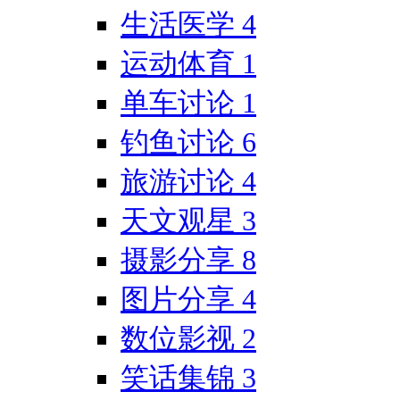
生活医学
4
运动体育
1
单车讨论
1
钓鱼讨论
6
旅游讨论
4
天文观星
3
摄影分享
8
图片分享
4
数位影视
2
笑话集锦
3