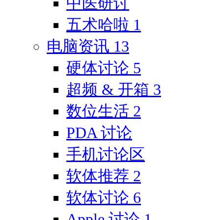
中医研讨
五术哈啦
1
电脑资讯
13
硬体讨论
5
超频 & 开箱
3
数位生活
2
PDA 讨论
手机讨论区
软体推荐
2
软体讨论
6
Apple 讨论
1