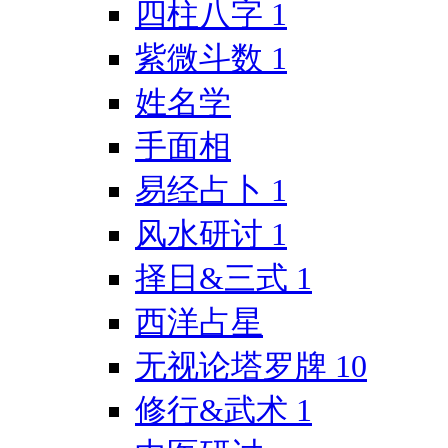
四柱八字
1
紫微斗数
1
姓名学
手面相
易经占卜
1
风水研讨
1
择日&三式
1
西洋占星
无视论塔罗牌
10
修行&武术
1