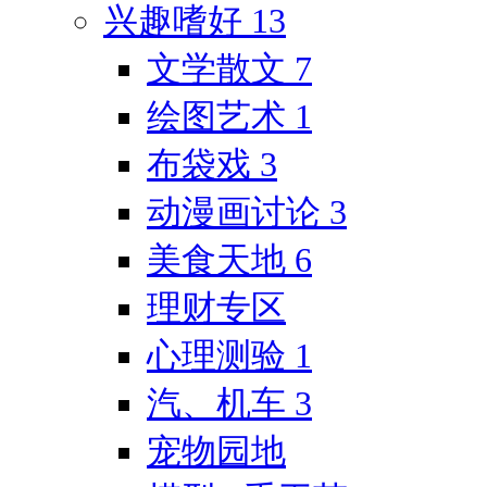
兴趣嗜好
13
文学散文
7
绘图艺术
1
布袋戏
3
动漫画讨论
3
美食天地
6
理财专区
心理测验
1
汽、机车
3
宠物园地