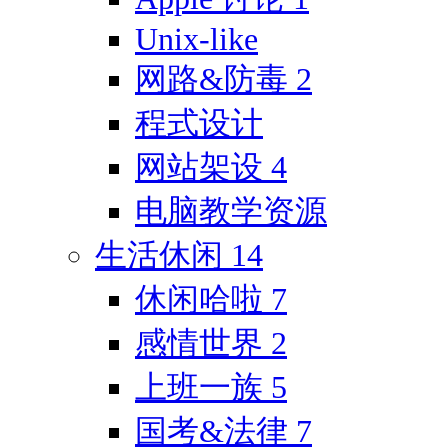
Unix-like
网路&防毒
2
程式设计
网站架设
4
电脑教学资源
生活休闲
14
休闲哈啦
7
感情世界
2
上班一族
5
国考&法律
7