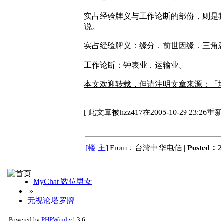
实占经验牌义与工作论断的部份，则是
说。
实占经验牌义：缘分．前世因缘．三角
工作论断：钟表业．运输业。
本文欢迎转载，但请注明文章来源：「
[ 此文章被hzz417在2005-10-29 23:26重
[楼 主]
From：台湾中华电信 |
Posted：
2
MyChat 数位男女
»
无视论塔罗牌
Powered by
PHPWind
v1.3.6