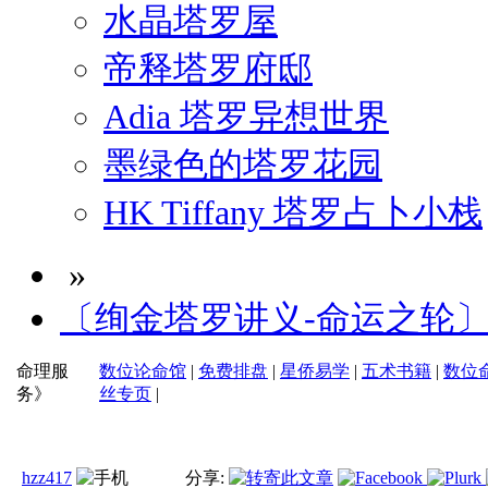
水晶塔罗屋
帝释塔罗府邸
Adia 塔罗异想世界
墨绿色的塔罗花园
HK Tiffany 塔罗占卜小栈
»
〔绚金塔罗讲义-命运之轮
命理服
数位论命馆
|
免费排盘
|
星侨易学
|
五术书籍
|
数位
务》
丝专页
|
hzz417
分享: