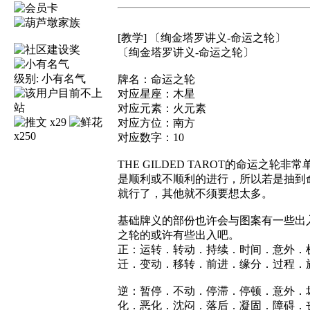
[教学] 〔绚金塔罗讲义-命运之轮〕
〔绚金塔罗讲义-命运之轮〕
级别:
小有名气
牌名：命运之轮
对应星座：木星
对应元素：火元素
x29
对应方位：南方
x250
对应数字：10
THE GILDED TAROT的命运
是顺利或不顺利的进行，所以若是抽到
就行了，其他就不须要想太多。
基础牌义的部份也许会与图案有一些出
之轮的或许有些出入吧。
正：运转．转动．持续．时间．意外．
迁．变动．移转．前进．缘分．过程．
逆：暂停．不动．停滞．停顿．意外．
化．恶化．沈闷．落后．凝固．障碍．