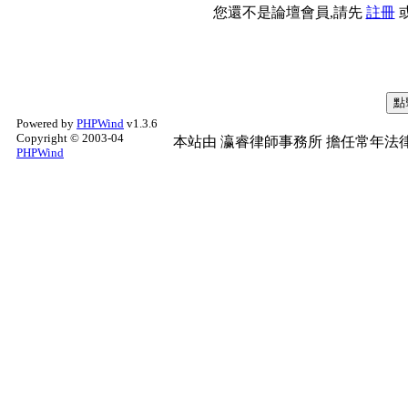
您還不是論壇會員,請先
註冊
Powered by
PHPWind
v1.3.6
Copyright © 2003-04
本站由
瀛睿律師事務所
擔任常年法律
PHPWind