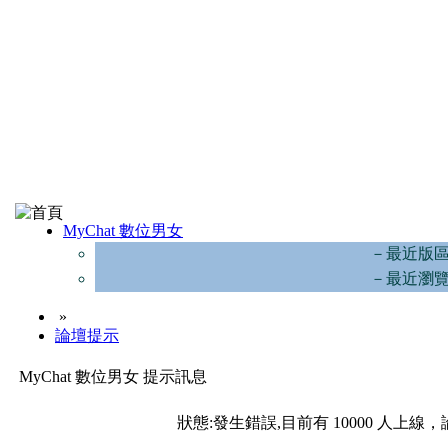
MyChat 數位男女
－最近版
－最近瀏
»
論壇提示
MyChat 數位男女 提示訊息
狀態:發生錯誤,目前有 10000 人上線