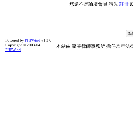
您還不是論壇會員,請先
註冊
Powered by
PHPWind
v1.3.6
Copyright © 2003-04
本站由
瀛睿律師事務所
擔任常年法律
PHPWind