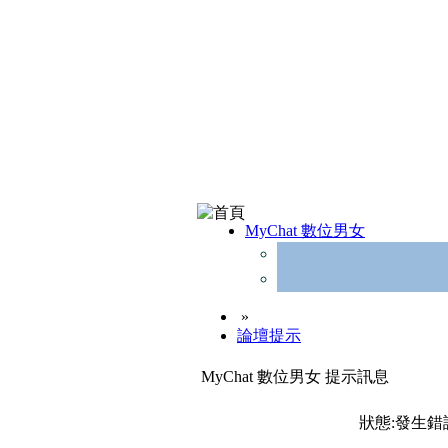
MyChat 數位男女
»
論壇提示
MyChat 數位男女 提示訊息
狀態:發生錯誤