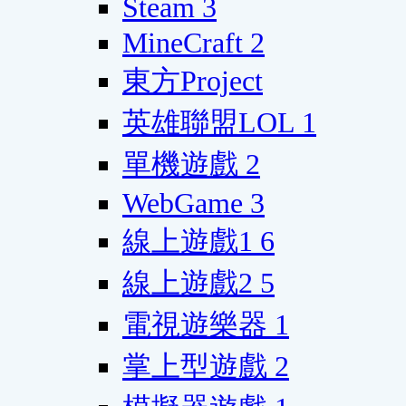
Steam
3
MineCraft
2
東方Project
英雄聯盟LOL
1
單機遊戲
2
WebGame
3
線上遊戲1
6
線上遊戲2
5
電視遊樂器
1
掌上型遊戲
2