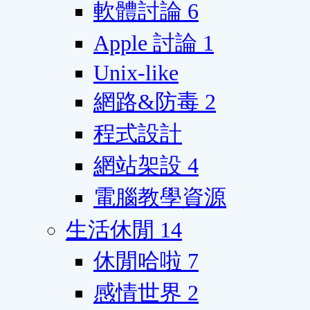
軟體討論
6
Apple 討論
1
Unix-like
網路&防毒
2
程式設計
網站架設
4
電腦教學資源
生活休閒
14
休閒哈啦
7
感情世界
2