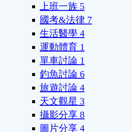
上班一族
5
國考&法律
7
生活醫學
4
運動體育
1
單車討論
1
釣魚討論
6
旅遊討論
4
天文觀星
3
攝影分享
8
圖片分享
4