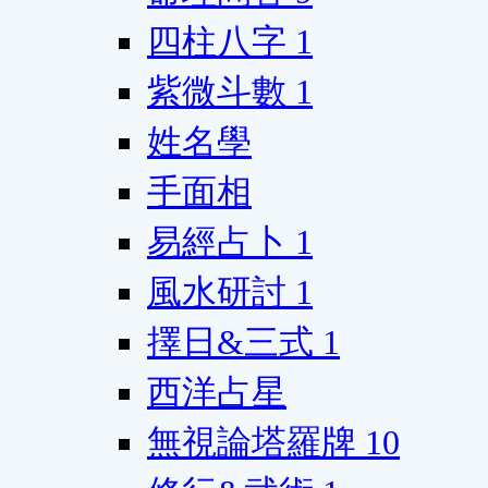
四柱八字
1
紫微斗數
1
姓名學
手面相
易經占卜
1
風水研討
1
擇日&三式
1
西洋占星
無視論塔羅牌
10