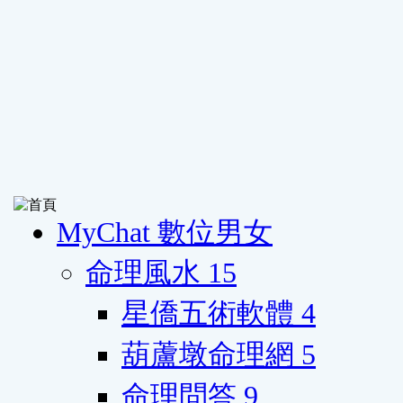
MyChat 數位男女
命理風水
15
星僑五術軟體
4
葫蘆墩命理網
5
命理問答
9