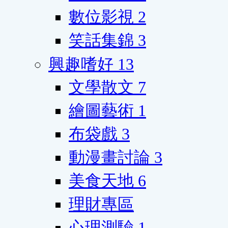
數位影視
2
笑話集錦
3
興趣嗜好
13
文學散文
7
繪圖藝術
1
布袋戲
3
動漫畫討論
3
美食天地
6
理財專區
心理測驗
1