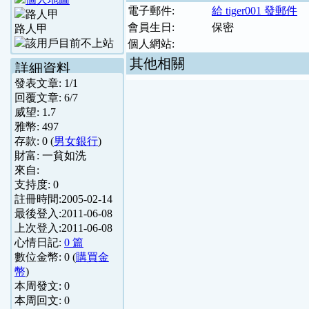
電子郵件:
給 tiger001 發郵件
會員生日:
保密
路人甲
個人網站:
其他相關
詳細資料
發表文章:
1
/
1
回覆文章:
6
/
7
威望:
1.7
雅幣:
497
存款:
0
(
男女銀行
)
財富:
一貧如洗
來自:
支持度:
0
註冊時間:
2005-02-14
最後登入:
2011-06-08
上次登入:
2011-06-08
心情日記:
0 篇
數位金幣:
0
(
購買金
幣
)
本周發文:
0
本周回文:
0