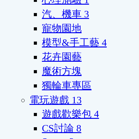
汽、機車
3
寵物園地
模型&手工藝
4
花卉園藝
魔術方塊
獨輪車專區
電玩遊戲
13
遊戲歡樂包
4
CS討論
8