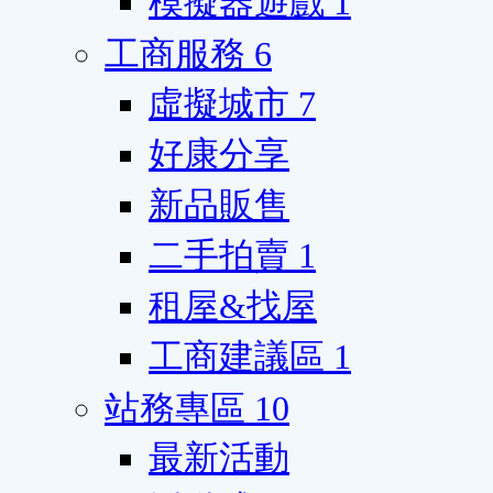
模擬器遊戲
1
工商服務
6
虛擬城市
7
好康分享
新品販售
二手拍賣
1
租屋&找屋
工商建議區
1
站務專區
10
最新活動