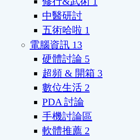
修行&武術
1
中醫研討
五術哈啦
1
電腦資訊
13
硬體討論
5
超頻 & 開箱
3
數位生活
2
PDA 討論
手機討論區
軟體推薦
2