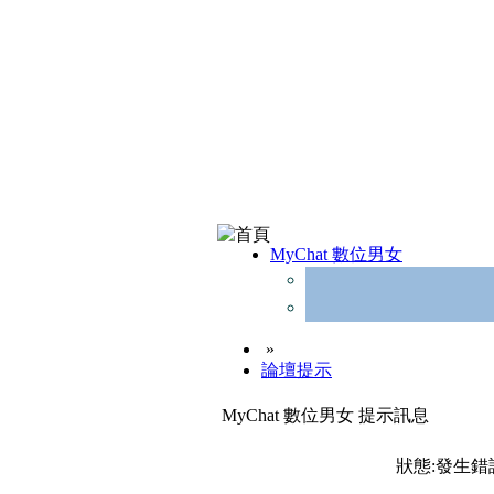
MyChat 數位男女
»
論壇提示
MyChat 數位男女 提示訊息
狀態:發生錯誤