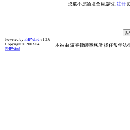
您還不是論壇會員,請先
註冊
Powered by
PHPWind
v1.3.6
Copyright © 2003-04
本站由
瀛睿律師事務所
擔任常年法律
PHPWind