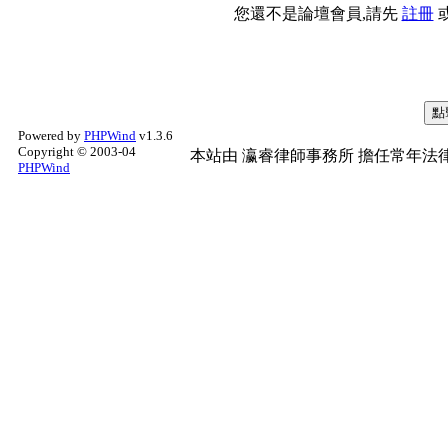
您還不是論壇會員,請先
註冊
Powered by
PHPWind
v1.3.6
Copyright © 2003-04
本站由
瀛睿律師事務所
擔任常年法律
PHPWind