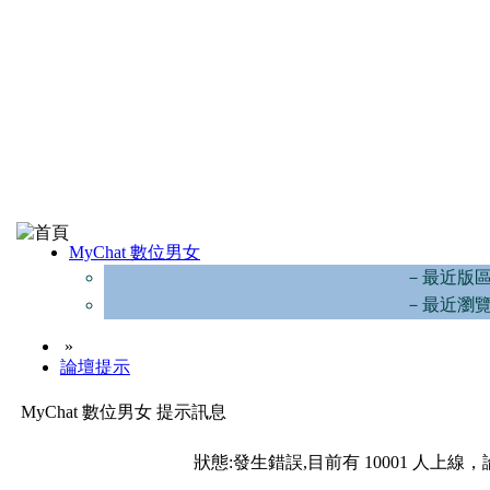
MyChat 數位男女
－最近版
－最近瀏
»
論壇提示
MyChat 數位男女 提示訊息
狀態:發生錯誤,目前有 10001 人上線