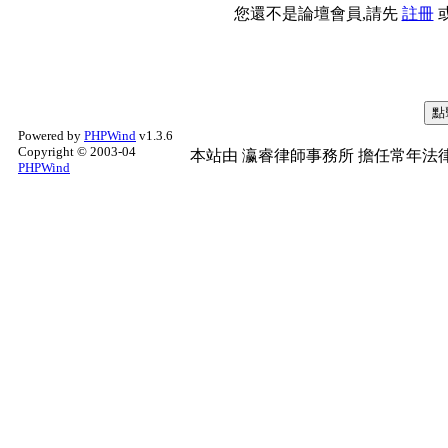
您還不是論壇會員,請先
註冊
Powered by
PHPWind
v1.3.6
Copyright © 2003-04
本站由
瀛睿律師事務所
擔任常年法律
PHPWind