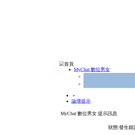
MyChat 數位男女
»
論壇提示
MyChat 數位男女 提示訊息
狀態:發生錯誤